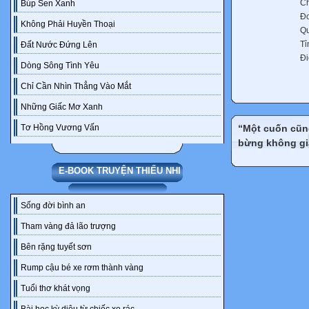
C
Búp Sen Xanh
Đơ
Không Phải Huyền Thoại
Q
Tỉ
Đất Nước Đứng Lên
Đi
Dòng Sông Tình Yêu
Chỉ Cần Nhìn Thẳng Vào Mắt
Những Giấc Mơ Xanh
“Một cuốn cũng
Tơ Hồng Vương Vấn
bừng không gia
E-BOOK TRUYỆN THIẾU NHI
Sống đời bình an
Tham vàng đả lão trượng
Bên rặng tuyết sơn
Rump cậu bé xe rơm thành vàng
Tuổi thơ khát vọng