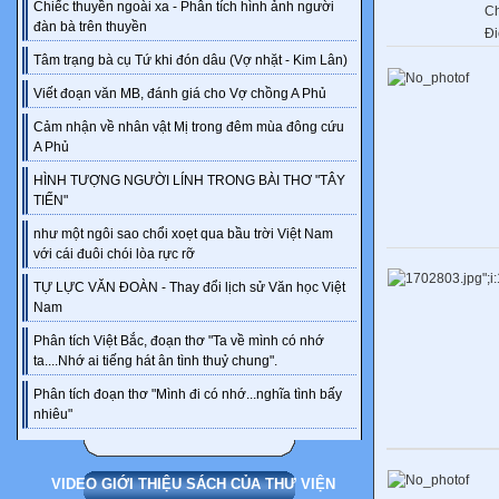
Chiếc thuyền ngoài xa - Phân tích hình ảnh người
C
đàn bà trên thuyền
Đi
Tâm trạng bà cụ Tứ khi đón dâu (Vợ nhặt - Kim Lân)
Viết đoạn văn MB, đánh giá cho Vợ chồng A Phủ
Cảm nhận về nhân vật Mị trong đêm mùa đông cứu
A Phủ
HÌNH TƯỢNG NGƯỜI LÍNH TRONG BÀI THƠ "TÂY
TIẾN"
như một ngôi sao chổi xoẹt qua bầu trời Việt Nam
với cái đuôi chói lòa rực rỡ
TỰ LỰC VĂN ĐOÀN - Thay đổi lịch sử Văn học Việt
Nam
Phân tích Việt Bắc, đoạn thơ "Ta về mình có nhớ
ta....Nhớ ai tiếng hát ân tình thuỷ chung".
Phân tích đoạn thơ "Mình đi có nhớ...nghĩa tình bấy
nhiêu"
VIDEO GIỚI THIỆU SÁCH CỦA THƯ VIỆN