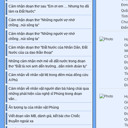
Đơn 
Cảm nhận đoạn thơ sau "Em ơi em .... Nhưng họ đã
Quậ
làm ra Đất Nước"
Tỉnh
Cảm nhận đoạn thơ "Những người vợ nhớ
Chu
chồng...núi sông ta"
Điể
Cảm nhận đoạn thơ "Những người vợ nhớ
chồng...núi sông ta"
Họ
Gi
Cảm nhận đoạn thơ "Đất Nước của Nhân Dân, Đất
We
Nước của ca dao thần thoại"
C
Những cảm nhận mới mẻ về đất nước trong đoạn
Đơ
thơ "Đất là nơi anh đến trường...dân mình đoàn tụ"
Q
Tỉ
Cảm nhận về nhân vật Mị trong đêm mùa đông cứu
C
A Phủ
Đi
Cảm nhận về nhân vật người đàn bà hàng chài qua
những phát hiện của nghệ sĩ Phùng trong đoạn
Họ
văn...
Gi
Ấn tượng lạ của nhân vật Phùng
C
Đơ
Viết đoạn văn MB, đánh giá, kết bài cho Chiếc
Q
thuyền ngoài xa
Tỉ