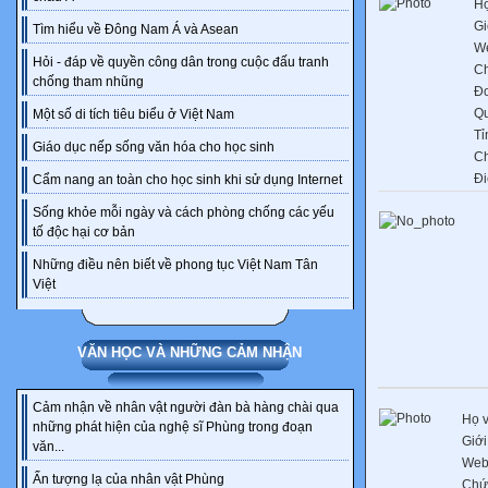
Họ
Gi
Tìm hiểu về Đông Nam Á và Asean
We
Hỏi - đáp về quyền công dân trong cuộc đấu tranh
C
chống tham nhũng
Đơ
Q
Một số di tích tiêu biểu ở Việt Nam
Tỉ
Giáo dục nếp sống văn hóa cho học sinh
C
Đi
Cẩm nang an toàn cho học sinh khi sử dụng Internet
Sống khỏe mỗi ngày và cách phòng chống các yếu
tố độc hại cơ bản
Những điều nên biết về phong tục Việt Nam Tân
Việt
VĂN HỌC VÀ NHỮNG CẢM NHẬN
Cảm nhận về nhân vật người đàn bà hàng chài qua
Họ v
những phát hiện của nghệ sĩ Phùng trong đoạn
Giới
văn...
Web
Ấn tượng lạ của nhân vật Phùng
Chứ