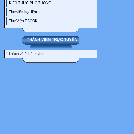
KIẾN THỨC PHỔ THÔNG
Thư viện học liệu
Thư Viện EBOOK
THÀNH VIÊN TRỰC TUYẾN
1 khách và 0 thành viên