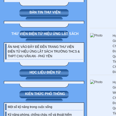
BẢN TIN THƯ VIỆN
THƯ VIỆN ĐIỆN TỬ HIỆU ỨNG LẬT SÁCH
Họ
Gi
C
ẤN NHẸ VÀO ĐÂY ĐỂ ĐẾN TRANG THƯ VIỆN
Đơ
ĐIỆN TỬ HIỆU ỨNG LẬT SÁCH TRƯỜNG THCS &
THPT CHU VĂN AN - PHÚ YÊN
Q
Tỉ
C
Đi
HỌC LIỆU ĐIỆN TỬ
Họ
Gi
We
KIẾN THỨC PHỔ THÔNG
C
Đơ
Một số kỹ năng trong cuộc sống
Q
Tỉ
Kỹ năng phòng, chống cháy, nổ và thoát hiểm