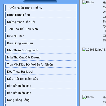
Họ
Gi
Truyện Ngắn Trang Thế Hy
We
Rưng Rưng Lòng
C
Đơ
Những Mảnh Hồn Tôi
Q
Tiêu Dao Tiểu Thư Sinh
Tỉ
C
Kì Vĩ Núi Đèo
Đi
Biển Đông Yêu Dấu
Như Thiên Đường Lạnh
Mùa Thu Của Cây Dương
Trọn Một Kiếp Đời Với Sự An Nhiên
Độc Thoại Hai Mươi
Điều Trái Tim Mách Bảo
Bên Bờ Thiên Mạc
Bên Bờ Thiên Mạc
Họ
Nắng Đồng Bằng
Gi