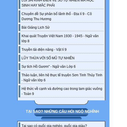
LỖI SAI KINH ĐIỂN VỀ SỐ TỰ NHIÊN MÀ HỌC
SINH HAY MẮC PHẢI
Chuyên đề Sự phân bố lãnh thổ - Địa lí 9 - Cô
Dương Thu Hương
Bài Giảng Lịch Sử
Khai quát Truyện Việt Nam 1930 - 1945 - Ngữ văn
lớp 8
Truyền tải điện năng - Vật lí 9
LŨY THỪA VỚI SỐ MŨ TỰ NHIÊN
Sự tích Hồ Gươm" - Ngữ văn Lớp 6
Thảo luận, liên hệ thực tế truyện Sơn Tinh Thủy Tinh
- Ngữ văn lớp 6
Hệ thức về cạnh và đường cao trong tam giác vuông
- Toán 9
TẠI SAO? NHỮNG CÂU HỎI NGỘ NGHĨNH
Tại sao có quốc gia nghèo, quốc gia giàu?