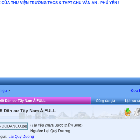
CỦA THƯ VIỆN TRƯỜNG THCS & THPT CHU VĂN AN - PHÚ YÊN !
 liệu
>
Đưa t
đồ Dân cư Tây Nam Á FULL
Cùng tác giả
Lịch sử tả
ồ Dân cư Tây Nam Á FULL
(
Tài liệu chưa được thẩm định
)
Nguồn:
Lại Quý Dương
 gửi:
Lai Quy Duong