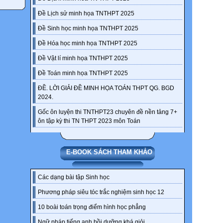
Đề Lịch sử minh họa TNTHPT 2025
Đề Sinh học minh họa TNTHPT 2025
Đề Hóa học minh họa TNTHPT 2025
Đề Vật lí minh họa TNTHPT 2025
Đề Toán minh họa TNTHPT 2025
ĐỀ. LỜI GIẢI ĐỀ MINH HỌA TOÁN THPT QG. BGD
2024.
Gốc ôn luyện thi TNTHPT23 chuyên đề nền tảng 7+
ôn tập kỳ thi TN THPT 2023 môn Toán
E-BOOK SÁCH THAM KHẢO
Các dạng bài tập Sinh học
Phương pháp siêu tóc trắc nghiệm sinh học 12
10 boài toán trọng điểm hình học phẳng
Ngữ pháp tiếng anh bồi dưỡng khá giỏi