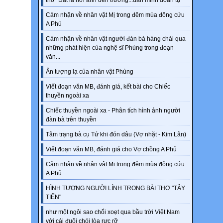
thơ "Đất là nơi anh đến trường...dân mình đoàn tụ"
Cảm nhận về nhân vật Mị trong đêm mùa đông cứu
A Phủ
Cảm nhận về nhân vật người đàn bà hàng chài qua
những phát hiện của nghệ sĩ Phùng trong đoạn
văn...
Ấn tượng lạ của nhân vật Phùng
Viết đoạn văn MB, đánh giá, kết bài cho Chiếc
thuyền ngoài xa
Chiếc thuyền ngoài xa - Phân tích hình ảnh người
đàn bà trên thuyền
Tâm trạng bà cụ Tứ khi đón dâu (Vợ nhặt - Kim Lân)
Viết đoạn văn MB, đánh giá cho Vợ chồng A Phủ
Cảm nhận về nhân vật Mị trong đêm mùa đông cứu
A Phủ
HÌNH TƯỢNG NGƯỜI LÍNH TRONG BÀI THƠ "TÂY
TIẾN"
như một ngôi sao chổi xoẹt qua bầu trời Việt Nam
với cái đuôi chói lòa rực rỡ