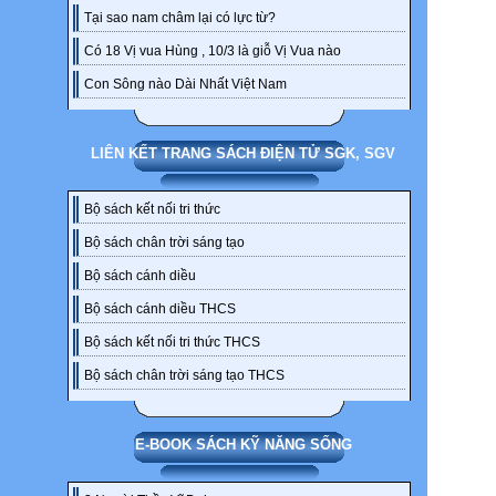
Tại sao nam châm lại có lực từ?
Có 18 Vị vua Hùng , 10/3 là giỗ Vị Vua nào
Con Sông nào Dài Nhất Việt Nam
LIÊN KẾT TRANG SÁCH ĐIỆN TỬ SGK, SGV
Bộ sách kết nối tri thức
Bộ sách chân trời sáng tạo
Bộ sách cánh diều
Bộ sách cánh diều THCS
Bộ sách kết nối tri thức THCS
Bộ sách chân trời sáng tạo THCS
E-BOOK SÁCH KỸ NĂNG SỐNG