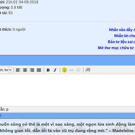
gửi:
21h:01' 04-09-2019
lượng:
5.9 MB
t tải:
93
 thích:
0 người
Nhấn vào đây đ
Nhắn tin cho
Báo tư liệu sai 
Mở thư mục chứa tư l
ớc font
dẫn
:
p
n
cuốn cũng có thể là một vì sao sáng, một ngọn lửa sinh động là
không gian tối, dẫn lối ta vào vũ trụ đang rộng mở.” – Madeleine