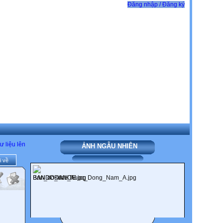
Đăng nhập / Đăng ký
ư liệu lên
ẢNH NGẪU NHIÊN
i về