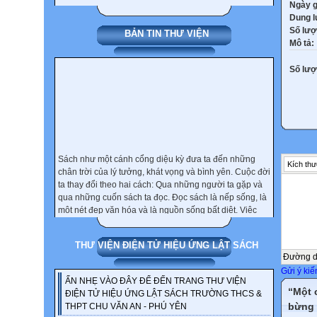
Ngày 
Dung 
Số lượ
BẢN TIN THƯ VIỆN
Mô tả:
Số lượt
Sách như một cánh cổng diệu kỳ đưa ta đến những
Kích thư
chân trời của lý tưởng, khát vọng và bình yên. Cuộc đời
ta thay đổi theo hai cách: Qua những người ta gặp và
qua những cuốn sách ta đọc. Đọc sách là nếp sống, là
một nét đẹp văn hóa và là nguồn sống bất diệt. Việc
đọc cũng giống như việc học. Có đọc, có học thì mới có
nhân. Thói quen đọc sách chỉ được hình thành và duy
trì khi chữ tâm và sách hòa quện làm một. Người đọc
THƯ VIỆN ĐIỆN TỬ HIỆU ỨNG LẬT SÁCH
sách là người biết yêu thương bản thân mình và là
Đường 
người biết trân trọng cuộc sống. Việc đọc một cuốn
Gửi ý kiế
sách có đem lại cho bạn lợi ích hay không, phụ thuộc
ẤN NHẸ VÀO ĐÂY ĐỂ ĐẾN TRANG THƯ VIỆN
“Một 
vào thái độ và tâm thế của bạn khi đọc.
ĐIỆN TỬ HIỆU ỨNG LẬT SÁCH TRƯỜNG THCS &
bừng 
THPT CHU VĂN AN - PHÚ YÊN