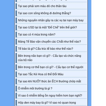
Tại sao phải sơn màu đỏ cho thân tàu
Tại sao con sông không đi đường thẳng?
Những nguyên nhân gây ra các vụ tai nạn máy bay
Tại sao USD lại là một “Đế Chế” trên thế giới?
Tại sao có 4 mùa trong năm?
Màng Tế Bào vận chuyển các Chất như thế nào?
Tế bào là gì? Cấu trúc tế bào như thế nào?
Bên trong não bạn có gì? - Cấu tạo và chức năng
của bộ não
Bên trong cơ thể bạn có gì? - Cấu tạo cơ thể người
Tại sao Tắc Kè Hoa có thể Đổi Màu
Tại sao khi NUỐT thức ăn ẾCH thường chớp mắt
Ô nhiễm môi trường là gì ?
Vì sao ô nhiễm tiếng ồn nguy hiểm hơn bạn nghĩ?
Hộp đen máy bay là gì? Vì sao nó quan trọng