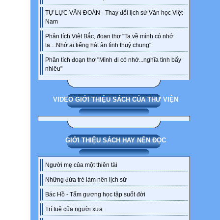
TỰ LỰC VĂN ĐOÀN - Thay đổi lịch sử Văn học Việt
Nam
Phân tích Việt Bắc, đoạn thơ "Ta về mình có nhớ
ta....Nhớ ai tiếng hát ân tình thuỷ chung".
Phân tích đoạn thơ "Mình đi có nhớ...nghĩa tình bấy
nhiêu"
VIDEO GIỚI THIỆU SÁCH CỦA THƯ VIỆN
GIỚI THIỆU SÁCH HAY NÊN ĐỌC
Người mẹ của một thiên tài
Những đứa trẻ làm nên lịch sử
Bác Hồ - Tấm gương học tập suốt đời
Trí tuệ của người xưa