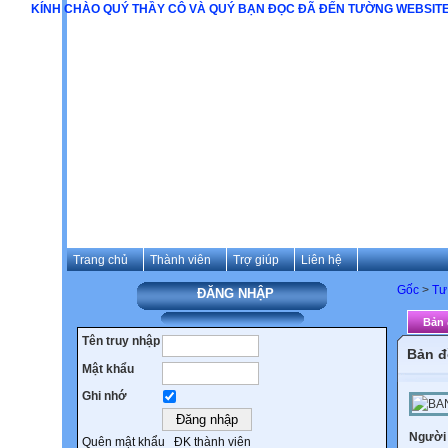
KÍNH CHÀO QUÝ THẦY CÔ VÀ QUÝ BẠN ĐỌC ĐÃ ĐẾN TƯỜNG WEBSITE 
Trang chủ
Thành viên
Trợ giúp
Liên hệ
Gốc
>
Tư
ĐĂNG NHẬP
Bản 
Tên truy nhập
Bản đ
Mật khẩu
Ghi nhớ
Người
Quên mật khẩu
ĐK thành viên