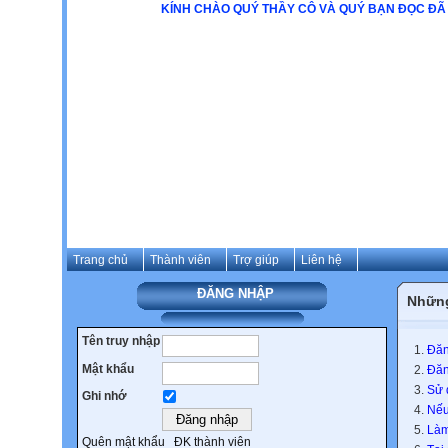
KÍNH CHÀO QUÝ THẦY CÔ VÀ QUÝ BẠN ĐỌC ĐÃ ĐẾN TƯỜNG
Trang chủ
Thành viên
Trợ giúp
Liên hệ
ĐĂNG NHẬP
Những
Tên truy nhập
Đăn
Mật khẩu
Đăn
Sử 
Ghi nhớ
Nếu
Làm
Quên mật khẩu
ĐK thành viên