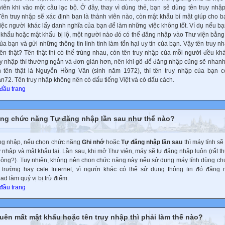
viên khi vào một câu lạc bộ. Ở đây, thay vì dùng thẻ, bạn sẽ dùng tên truy nhậ
Tên truy nhập sẽ xác định bạn là thành viên nào, còn mật khẩu bí mật giúp cho b
iệc người khác lấy danh nghĩa của bạn để làm những việc không tốt. Ví dụ nếu b
 khẩu hoặc mật khẩu bị lộ, một người nào đó có thể đăng nhập vào Thư viện bằng 
a bạn và gửi những thông tin linh tinh làm tổn hại uy tín của bạn. Vậy tên truy n
 tên thật? Tên thật thì có thể trùng nhau, còn tên truy nhập của mỗi người đều kh
uy nhập thì thường ngắn và đơn giản hơn, nên khi gõ để đăng nhập cũng sẽ nhanh
 tên thật là Nguyễn Hồng Vân (sinh năm 1972), thì tên truy nhập của bạn c
n72. Tên truy nhập không nên có dấu tiếng Việt và có dấu cách.
 đầu trang
ng chức năng Tự đăng nhập lần sau như thế nào?
ng nhập, nếu chọn chức năng
Ghi nhớ
hoặc
Tự đăng nhập lần sau
thì máy tính sẽ
y nhập và mật khẩu lại. Lần sau, khi mở Thư viện, máy sẽ tự đăng nhập luôn (rất th
hông?). Tuy nhiên, không nên chọn chức năng này nếu sử dụng máy tính dùng c
trường hay cafe Internet, vì người khác có thể sử dụng thông tin đó đăng 
d làm quý vị bị trừ điểm.
 đầu trang
uên mất mật khẩu hoặc tên truy nhập thì phải làm thế nào?