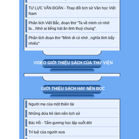
TỰ LỰC VĂN ĐOÀN - Thay đổi lịch sử Văn học Việt
Nam
Phân tích Việt Bắc, đoạn thơ "Ta về mình có nhớ
ta....Nhớ ai tiếng hát ân tình thuỷ chung".
Phân tích đoạn thơ "Mình đi có nhớ...nghĩa tình bấy
nhiêu"
VIDEO GIỚI THIỆU SÁCH CỦA THƯ VIỆN
GIỚI THIỆU SÁCH HAY NÊN ĐỌC
Người mẹ của một thiên tài
Những đứa trẻ làm nên lịch sử
Bác Hồ - Tấm gương học tập suốt đời
Trí tuệ của người xưa