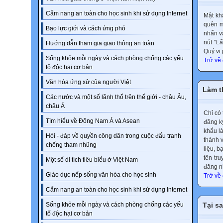
Cẩm nang an toàn cho học sinh khi sử dụng Internet
Mật khẩ
quên m
Bạo lực giới và cách ứng phó
nhấn 
nút "L
Hướng dẫn tham gia giao thông an toàn
Quý vị 
Sống khỏe mỗi ngày và cách phòng chống các yếu
Trở về
tố độc hại cơ bản
Văn hóa ứng xử của người Việt
Làm th
Các nước và một số lãnh thổ trên thế giới - châu Âu,
châu Á
Chỉ có 
Tìm hiểu về Đông Nam Á và Asean
đăng ký
khẩu là
Hỏi - đáp về quyền công dân trong cuộc đấu tranh
thành v
chống tham nhũng
liệu, 
tên tr
Một số di tích tiêu biểu ở Việt Nam
đăng nh
Giáo dục nếp sống văn hóa cho học sinh
Trở về
Cẩm nang an toàn cho học sinh khi sử dụng Internet
Tại s
Sống khỏe mỗi ngày và cách phòng chống các yếu
tố độc hại cơ bản