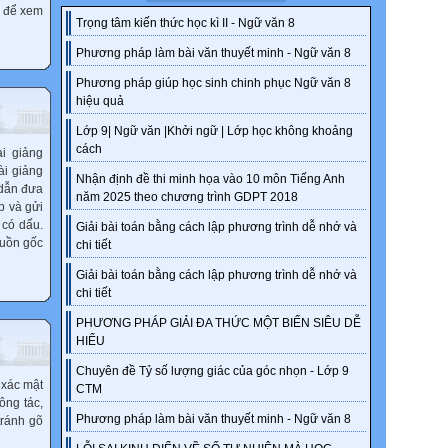
để xem
Trọng tâm kiến thức học kì II - Ngữ văn 8
Phương pháp làm bài văn thuyết minh - Ngữ văn 8
Phương pháp giúp học sinh chinh phục Ngữ văn 8
hiệu quả
Lớp 9| Ngữ văn |Khởi ngữ | Lớp học không khoảng
cách
i giảng
ài giảng
Nhận định đề thi minh họa vào 10 môn Tiếng Anh
 dẫn đưa
năm 2025 theo chương trình GDPT 2018
p và gửi
 có dấu.
Giải bài toán bằng cách lập phương trình dễ nhớ và
guồn gốc
chi tiết
Giải bài toán bằng cách lập phương trình dễ nhớ và
chi tiết
PHƯƠNG PHÁP GIẢI ĐA THỨC MỘT BIẾN SIÊU DỄ
HIỂU
Chuyên đề Tỷ số lượng giác của góc nhọn - Lớp 9
h xác mật
CTM
ông tác,
Phương pháp làm bài văn thuyết minh - Ngữ văn 8
tránh gõ