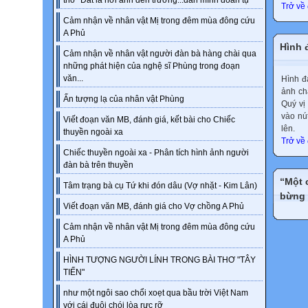
thơ "Đất là nơi anh đến trường...dân mình đoàn tụ"
Trở về
Cảm nhận về nhân vật Mị trong đêm mùa đông cứu
A Phủ
Hình đ
Cảm nhận về nhân vật người đàn bà hàng chài qua
những phát hiện của nghệ sĩ Phùng trong đoạn
văn...
Hình đạ
ảnh ch
Ấn tượng lạ của nhân vật Phùng
Quý vị
vào nú
Viết đoạn văn MB, đánh giá, kết bài cho Chiếc
lên.
thuyền ngoài xa
Trở về
Chiếc thuyền ngoài xa - Phân tích hình ảnh người
đàn bà trên thuyền
“Một 
Tâm trạng bà cụ Tứ khi đón dâu (Vợ nhặt - Kim Lân)
bừng 
Viết đoạn văn MB, đánh giá cho Vợ chồng A Phủ
Cảm nhận về nhân vật Mị trong đêm mùa đông cứu
A Phủ
HÌNH TƯỢNG NGƯỜI LÍNH TRONG BÀI THƠ "TÂY
TIẾN"
như một ngôi sao chổi xoẹt qua bầu trời Việt Nam
với cái đuôi chói lòa rực rỡ