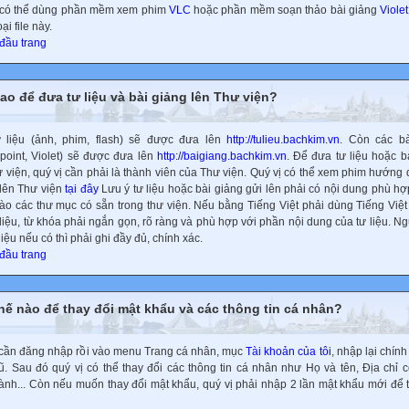
 có thể dùng phần mềm xem phim
VLC
hoặc phần mềm soạn thảo bài giảng
Violet
ại file này.
 đầu trang
ao để đưa tư liệu và bài giảng lên Thư viện?
 liệu (ảnh, phim, flash) sẽ được đưa lên
http://tulieu.bachkim.vn
. Còn các bà
point, Violet) sẽ được đưa lên
http://baigiang.bachkim.vn
. Để đưa tư liệu hoặc b
ư viện, quý vị cần phải là thành viên của Thư viện. Quý vị có thể xem phim hướng
 lên Thư viện
tại đây
Lưu ý tư liệu hoặc bài giảng gửi lên phải có nội dung phù hợ
ào các thư mục có sẵn trong thư viện. Nếu bằng Tiếng Việt phải dùng Tiếng Việt
 liệu, từ khóa phải ngắn gọn, rõ ràng và phù hợp với phần nội dung của tư liệu. N
liệu nếu có thì phải ghi đầy đủ, chính xác.
 đầu trang
hế nào để thay đổi mật khẩu và các thông tin cá nhân?
 cần đăng nhập rồi vào menu Trang cá nhân, mục
Tài khoản của tôi
, nhập lại chín
ũ. Sau đó quý vị có thể thay đổi các thông tin cá nhân như Họ và tên, Địa chỉ c
hành... Còn nếu muốn thay đổi mật khẩu, quý vị phải nhập 2 lần mật khẩu mới để 