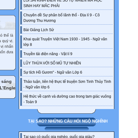
LỖI SAI KINH ĐIỂN VỀ SỐ TỰ NHIÊN MÀ HỌC
SINH HAY MẮC PHẢI
Chuyên đề Sự phân bố lãnh thổ - Địa lí 9 - Cô
Dương Thu Hương
Bài Giảng Lịch Sử
ó thể là
Khai quát Truyện Việt Nam 1930 - 1945 - Ngữ văn
 quý vị.
lớp 8
 vị nhấn
muốn đưa
Truyền tải điện năng - Vật lí 9
LŨY THỪA VỚI SỐ MŨ TỰ NHIÊN
Sự tích Hồ Gươm" - Ngữ văn Lớp 6
m sáng
Thảo luận, liên hệ thực tế truyện Sơn Tinh Thủy Tinh
- Ngữ văn lớp 6
 L’Engle
Hệ thức về cạnh và đường cao trong tam giác vuông
- Toán 9
TẠI SAO? NHỮNG CÂU HỎI NGỘ NGHĨNH
Tại sao có quốc gia nghèo, quốc gia giàu?