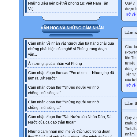
Quý vị
Những điều nên biết về phong tục Việt Nam Tân
được lo
Việt
Trở về
VĂN HỌC VÀ NHỮNG CẢM NHẬN
Làm s
Cảm nhận về nhân vật người đàn bà hàng chài qua
Các tư
những phát hiện của nghệ sĩ Phùng trong đoạn
(Power
văn...
lên Th
tư liệu
Ấn tượng lạ của nhân vật Phùng
đúng v
Cảm nhận đoạn thơ sau "Em ơi em .... Nhưng họ đã
Tên tư
làm ra Đất Nước"
của tư 
Trở về
Cảm nhận đoạn thơ "Những người vợ nhớ
chồng...núi sông ta"
Cảm nhận đoạn thơ "Những người vợ nhớ
Làm t
chồng...núi sông ta"
Cảm nhận đoạn thơ "Đất Nước của Nhân Dân, Đất
Quý vị
Nước của ca dao thần thoại"
khẩu c
Tỉnh/t
Những cảm nhận mới mẻ về đất nước trong đoạn
nhầm.