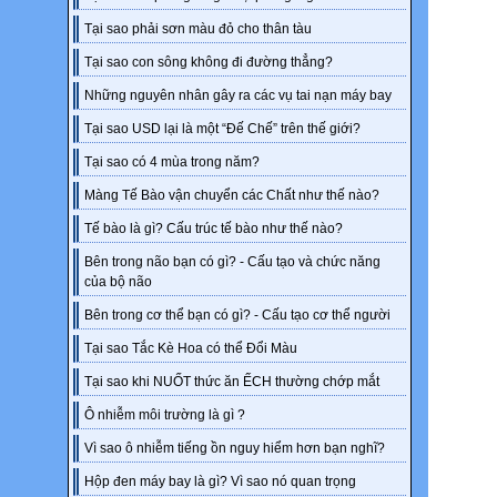
Tại sao phải sơn màu đỏ cho thân tàu
Tại sao con sông không đi đường thẳng?
Những nguyên nhân gây ra các vụ tai nạn máy bay
Tại sao USD lại là một “Đế Chế” trên thế giới?
Tại sao có 4 mùa trong năm?
Màng Tế Bào vận chuyển các Chất như thế nào?
Tế bào là gì? Cấu trúc tế bào như thế nào?
Bên trong não bạn có gì? - Cấu tạo và chức năng
của bộ não
Bên trong cơ thể bạn có gì? - Cấu tạo cơ thể người
Tại sao Tắc Kè Hoa có thể Đổi Màu
Tại sao khi NUỐT thức ăn ẾCH thường chớp mắt
Ô nhiễm môi trường là gì ?
Vì sao ô nhiễm tiếng ồn nguy hiểm hơn bạn nghĩ?
Hộp đen máy bay là gì? Vì sao nó quan trọng