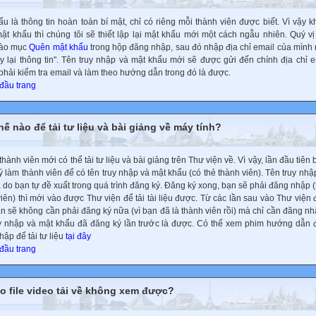
u là thông tin hoàn toàn bí mật, chỉ có riêng mỗi thành viên được biết. Vì vậy kh
ật khẩu thì chúng tôi sẽ thiết lập lại mật khẩu mới một cách ngẫu nhiên. Quý vị
vào mục
Quên mật khẩu
trong hộp đăng nhập, sau đó nhập địa chỉ email của mình 
ấy lại thông tin". Tên truy nhập và mật khẩu mới sẽ được gửi đến chính địa chỉ e
phải kiểm tra email và làm theo hướng dẫn trong đó là được.
 đầu trang
ế nào để tải tư liệu và bài giảng về máy tính?
thành viên mới có thể tải tư liệu và bài giảng trên Thư viện về. Vì vậy, lần đầu tiên
 làm thành viên để có tên truy nhập và mật khẩu (có thẻ thành viên). Tên truy nhậ
 do bạn tự đề xuất trong quá trình đăng ký. Đăng ký xong, bạn sẽ phải đăng nhập (t
iên) thì mới vào được Thư viện để tải tài liệu được. Từ các lần sau vào Thư viện để
bạn sẽ không cần phải đăng ký nữa (vì bạn đã là thành viên rồi) mà chỉ cần đăng n
uy nhập và mật khẩu đã đăng ký lần trước là được. Có thể xem phim hướng dẫn 
ập để tải tư liệu
tại đây
 đầu trang
ao file video tải về không xem được?