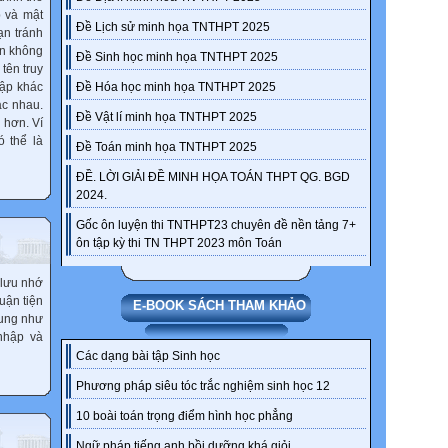
p và mật
Đề Lịch sử minh họa TNTHPT 2025
ạn tránh
ạn không
Đề Sinh học minh họa TNTHPT 2025
tên truy
hập khác
Đề Hóa học minh họa TNTHPT 2025
ác nhau.
Đề Vật lí minh họa TNTHPT 2025
 hơn. Ví
ó thể là
Đề Toán minh họa TNTHPT 2025
ĐỀ. LỜI GIẢI ĐỀ MINH HỌA TOÁN THPT QG. BGD
2024.
Gốc ôn luyện thi TNTHPT23 chuyên đề nền tảng 7+
ôn tập kỳ thi TN THPT 2023 môn Toán
 lưu nhớ
uận tiện
E-BOOK SÁCH THAM KHẢO
hung như
nhập và
Các dạng bài tập Sinh học
Phương pháp siêu tóc trắc nghiệm sinh học 12
10 boài toán trọng điểm hình học phẳng
Ngữ pháp tiếng anh bồi dưỡng khá giỏi