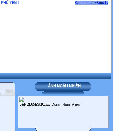
Đăng nhập / Đăng ký
ẢNH NGẪU NHIÊN