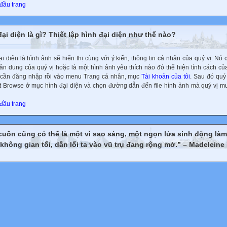
 đầu trang
ại diện là gì? Thiết lập hình đại diện như thế nào?
i diện là hình ảnh sẽ hiển thị cùng với ý kiến, thông tin cá nhân của quý vị. Nó c
ân dung của quý vị hoặc là một hình ảnh yêu thích nào đó thể hiện tính cách của
 cần đăng nhập rồi vào menu Trang cá nhân, mục
Tài khoản của tôi
. Sau đó quý
t Browse ở mục hình đại diện và chọn đường dẫn đến file hình ảnh mà quý vị 
 đầu trang
cuốn cũng có thể là một vì sao sáng, một ngọn lửa sinh động là
không gian tối, dẫn lối ta vào vũ trụ đang rộng mở.” – Madeleine