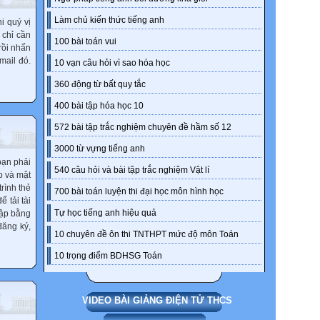
Làm chủ kiến thức tiếng anh
i quý vị
 chỉ cần
100 bài toán vui
rồi nhấn
mail đó.
10 vạn câu hỏi vì sao hóa học
360 động từ bất quy tắc
400 bài tập hóa học 10
572 bài tập trắc nghiệm chuyên đề hầm số 12
3000 từ vựng tiếng anh
 bạn phải
540 câu hỏi và bài tập trắc nghiệm Vật lí
p và mật
rình thẻ
700 bài toán luyện thi đại học môn hình học
 tải tài
Tự học tiếng anh hiệu quả
hập bằng
đăng ký,
10 chuyên đề ôn thi TNTHPT mức độ môn Toán
10 trọng điểm BDHSG Toán
VIDEO BÀI GIẢNG ĐIỆN TỬ THCS