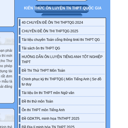
KIẾN THỨC ÔN LUYỆN TN THPT QUỐC GIA
40 CHUYÊN ĐỀ ÔN THI THPTQG 2024
CHUYÊN ĐỀ ÔN THI THPTQG 2025
Tài liệu chuyên Toán cổng thông tinkì thi THPT QG
Tải sách ôn thi THPT QG
bạn phải
 thì mới
HƯỚNG DẪN ÔN LUYỆN TIẾNG ANH TỐT NGHIỆP
 cho Thư
THPT
cho phép
Đề Thi Thử THPT Môn Toán
dụng tài
 rất đơn
Chinh phục kỳ thi THPTQG | Môn Tiếng Anh | Sơ đồ
o mẫu là
tư duy
hải đăng
Tài liệu ôn thi THPT môn Ngữ văn
Đề thi thử môn Toán
Ôn thi THPT môn Tiếng Anh
Đề GDKTPL minh họa TNTHPT 2025
rình thẻ
Đề Địa lí minh hóa TN THPT 2025