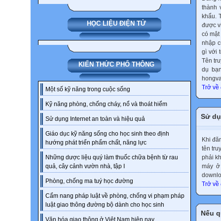
thành 
khẩu. 
HỌC LIỆU ĐIỆN TỬ
được v
có mật
nhập củ
gì với
Tên tr
KIẾN THỨC PHỔ THÔNG
dụ bạn
hongva
Trở về
Một số kỹ năng trong cuộc sống
Kỹ năng phòng, chống cháy, nổ và thoát hiểm
Sử dụ
Sử dụng Internet an toàn và hiệu quả
Giáo dục kỹ năng sống cho học sinh theo định
Khi đă
hướng phát triển phẩm chất, năng lực
tên tru
phải k
Những dược liệu quý làm thuốc chữa bệnh từ rau
máy ở 
quả, cây cảnh vườn nhà, tập I
downloa
Phòng, chống ma tuý học đường
Trở về
Cẩm nang pháp luật về phòng, chống vi phạm pháp
luật giao thông đường bộ dành cho học sinh
Nếu q
Văn hóa giao thông ở Việt Nam hiện nay