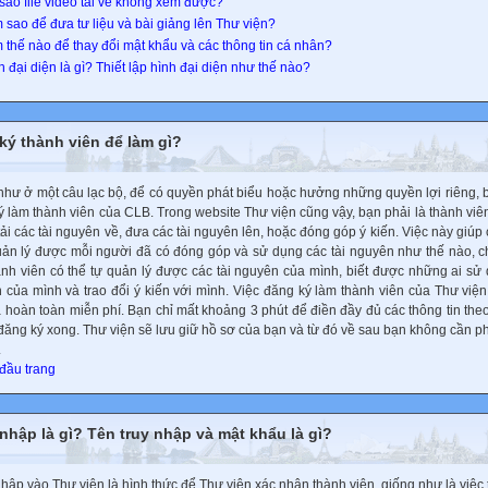
 sao file video tải về không xem được?
 sao để đưa tư liệu và bài giảng lên Thư viện?
 thế nào để thay đổi mật khẩu và các thông tin cá nhân?
h đại diện là gì? Thiết lập hình đại diện như thế nào?
ký thành viên để làm gì?
như ở một câu lạc bộ, để có quyền phát biểu hoặc hưởng những quyền lợi riêng, 
ý làm thành viên của CLB. Trong website Thư viện cũng vậy, bạn phải là thành viên
tải các tài nguyên về, đưa các tài nguyên lên, hoặc đóng góp ý kiến. Việc này giúp
uản lý được mỗi người đã có đóng góp và sử dụng các tài nguyên như thế nào, 
ành viên có thể tự quản lý được các tài nguyên của mình, biết được những ai sử 
 của mình và trao đổi ý kiến với mình. Việc đăng ký làm thành viên của Thư viện
à hoàn toàn miễn phí. Bạn chỉ mất khoảng 3 phút để điền đầy đủ các thông tin the
 đăng ký xong. Thư viện sẽ lưu giữ hồ sơ của bạn và từ đó về sau bạn không cần p
.
 đầu trang
nhập là gì? Tên truy nhập và mật khẩu là gì?
ập vào Thư viện là hình thức để Thư viện xác nhận thành viên, giống như là việc t