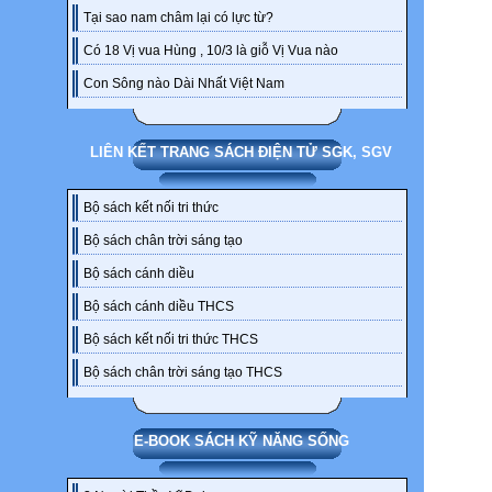
Tại sao nam châm lại có lực từ?
Có 18 Vị vua Hùng , 10/3 là giỗ Vị Vua nào
Con Sông nào Dài Nhất Việt Nam
LIÊN KẾT TRANG SÁCH ĐIỆN TỬ SGK, SGV
Bộ sách kết nối tri thức
Bộ sách chân trời sáng tạo
Bộ sách cánh diều
Bộ sách cánh diều THCS
Bộ sách kết nối tri thức THCS
Bộ sách chân trời sáng tạo THCS
E-BOOK SÁCH KỸ NĂNG SỐNG