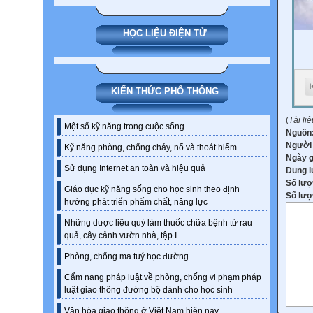
HỌC LIỆU ĐIỆN TỬ
KIẾN THỨC PHỔ THÔNG
(
Tài li
Một số kỹ năng trong cuộc sống
Nguồn
Người
Kỹ năng phòng, chống cháy, nổ và thoát hiểm
Ngày 
Sử dụng Internet an toàn và hiệu quả
Dung 
Số lượ
Giáo dục kỹ năng sống cho học sinh theo định
Số lượt
hướng phát triển phẩm chất, năng lực
Những dược liệu quý làm thuốc chữa bệnh từ rau
quả, cây cảnh vườn nhà, tập I
Phòng, chống ma tuý học đường
Cẩm nang pháp luật về phòng, chống vi phạm pháp
luật giao thông đường bộ dành cho học sinh
Văn hóa giao thông ở Việt Nam hiện nay