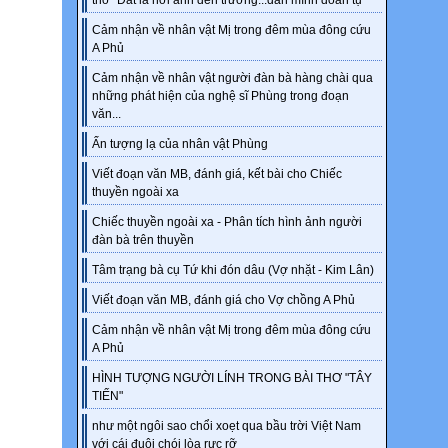
thơ "Đất là nơi anh đến trường...dân mình đoàn tụ"
Cảm nhận về nhân vật Mị trong đêm mùa đông cứu
A Phủ
Cảm nhận về nhân vật người đàn bà hàng chài qua
những phát hiện của nghệ sĩ Phùng trong đoạn
văn...
Ấn tượng lạ của nhân vật Phùng
Viết đoạn văn MB, đánh giá, kết bài cho Chiếc
thuyền ngoài xa
Chiếc thuyền ngoài xa - Phân tích hình ảnh người
đàn bà trên thuyền
Tâm trạng bà cụ Tứ khi đón dâu (Vợ nhặt - Kim Lân)
Viết đoạn văn MB, đánh giá cho Vợ chồng A Phủ
Cảm nhận về nhân vật Mị trong đêm mùa đông cứu
A Phủ
HÌNH TƯỢNG NGƯỜI LÍNH TRONG BÀI THƠ "TÂY
TIẾN"
như một ngôi sao chổi xoẹt qua bầu trời Việt Nam
với cái đuôi chói lòa rực rỡ