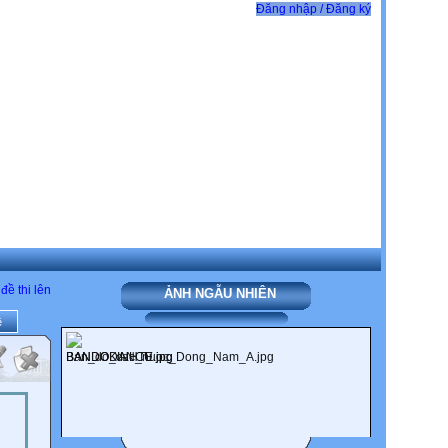
Đăng nhập / Đăng ký
đề thi lên
ẢNH NGẪU NHIÊN
ề