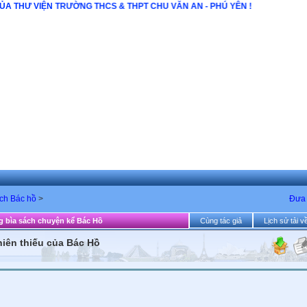
WEBSITE CỦA THƯ VIỆN TRƯỜNG THCS & THPT CHU VĂN AN - PHÚ YÊN !
ch Bác hồ
>
Đưa 
g bìa sách chuyện kể Bác Hồ
Cùng tác giả
Lịch sử tải v
niên thiếu của Bác Hồ