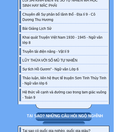
LỖI SAI KINH ĐIỂN VỀ SỐ TỰ NHIÊN MÀ HỌC
SINH HAY MẮC PHẢI
Chuyên đề Sự phân bố lãnh thổ - Địa lí 9 - Cô
Dương Thu Hương
Bài Giảng Lịch Sử
Khai quát Truyện Việt Nam 1930 - 1945 - Ngữ văn
lớp 8
Truyền tải điện năng - Vật lí 9
LŨY THỪA VỚI SỐ MŨ TỰ NHIÊN
Sự tích Hồ Gươm" - Ngữ văn Lớp 6
Thảo luận, liên hệ thực tế truyện Sơn Tinh Thủy Tinh
- Ngữ văn lớp 6
Hệ thức về cạnh và đường cao trong tam giác vuông
- Toán 9
TẠI SAO? NHỮNG CÂU HỎI NGỘ NGHĨNH
Tại sao có quốc gia nghèo, quốc gia giàu?