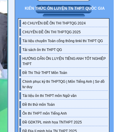
KIẾN THỨC ÔN LUYỆN TN THPT QUỐC GIA
40 CHUYÊN ĐỀ ÔN THI THPTQG 2024
CHUYÊN ĐỀ ÔN THI THPTQG 2025
Tài liệu chuyên Toán cổng thông tinkì thi THPT QG
Tải sách ôn thi THPT QG
HƯỚNG DẪN ÔN LUYỆN TIẾNG ANH TỐT NGHIỆP
THPT
Đề Thi Thử THPT Môn Toán
Chinh phục kỳ thi THPTQG | Môn Tiếng Anh | Sơ đồ
tư duy
Tài liệu ôn thi THPT môn Ngữ văn
Đề thi thử môn Toán
Ôn thi THPT môn Tiếng Anh
Đề GDKTPL minh họa TNTHPT 2025
Đề Địa lí minh hóa TN THPT 2025