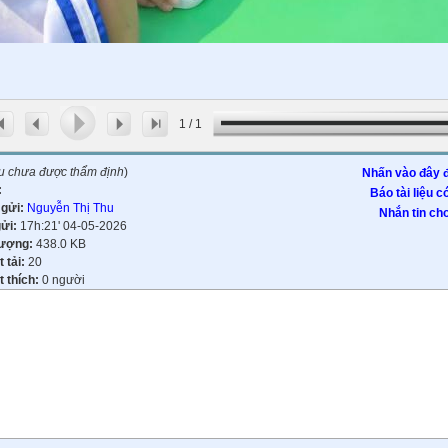
1
/
1
ệu chưa được thẩm định
)
Nhấn vào đây đ
:
Báo tài liệu c
 gửi:
Nguyễn Thị Thu
Nhắn tin cho
gửi:
17h:21' 04-05-2026
lượng:
438.0 KB
t tải:
20
 thích:
0 người