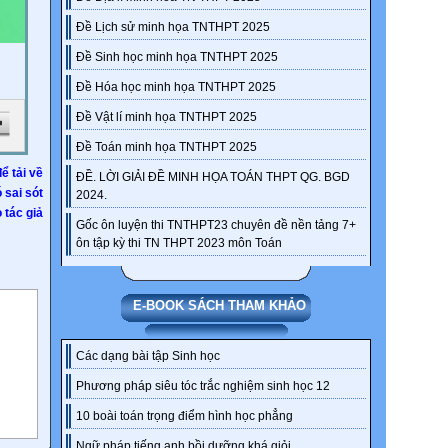
Đề Lịch sử minh họa TNTHPT 2025
Đề Sinh học minh họa TNTHPT 2025
Đề Hóa học minh họa TNTHPT 2025
Đề Vật lí minh họa TNTHPT 2025
Đề Toán minh họa TNTHPT 2025
ể tải về
ĐỀ. LỜI GIẢI ĐỀ MINH HỌA TOÁN THPT QG. BGD
ó sai sót
2024.
 tác giả
Gốc ôn luyện thi TNTHPT23 chuyên đề nền tảng 7+
ôn tập kỳ thi TN THPT 2023 môn Toán
E-BOOK SÁCH THAM KHẢO
Các dạng bài tập Sinh học
Phương pháp siêu tóc trắc nghiệm sinh học 12
10 boài toán trọng điểm hình học phẳng
Ngữ pháp tiếng anh bồi dưỡng khá giỏi