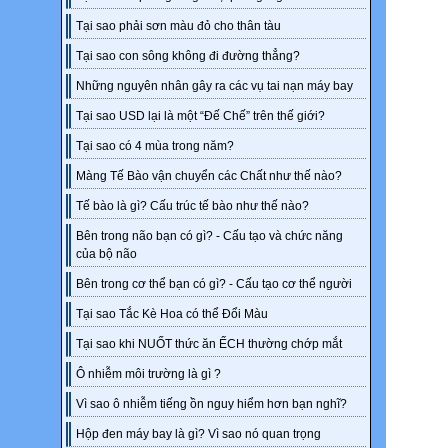
Tại sao phải sơn màu đỏ cho thân tàu
Tại sao con sông không đi đường thẳng?
Những nguyên nhân gây ra các vụ tai nạn máy bay
Tại sao USD lại là một “Đế Chế” trên thế giới?
Tại sao có 4 mùa trong năm?
Màng Tế Bào vận chuyển các Chất như thế nào?
Tế bào là gì? Cấu trúc tế bào như thế nào?
Bên trong não bạn có gì? - Cấu tạo và chức năng
của bộ não
Bên trong cơ thể bạn có gì? - Cấu tạo cơ thể người
Tại sao Tắc Kè Hoa có thể Đổi Màu
Tại sao khi NUỐT thức ăn ẾCH thường chớp mắt
Ô nhiễm môi trường là gì ?
Vì sao ô nhiễm tiếng ồn nguy hiểm hơn bạn nghĩ?
Hộp đen máy bay là gì? Vì sao nó quan trọng