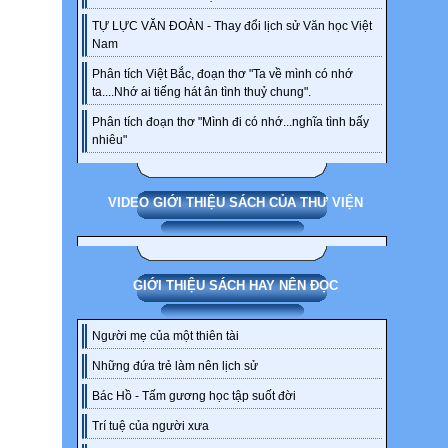
TỰ LỰC VĂN ĐOÀN - Thay đổi lịch sử Văn học Việt
Nam
Phân tích Việt Bắc, đoạn thơ "Ta về mình có nhớ
ta....Nhớ ai tiếng hát ân tình thuỷ chung".
Phân tích đoạn thơ "Mình đi có nhớ...nghĩa tình bấy
nhiêu"
VIDEO GIỚI THIỆU SÁCH CỦA THƯ VIỆN
GIỚI THIỆU SÁCH HAY NÊN ĐỌC
Người mẹ của một thiên tài
Những đứa trẻ làm nên lịch sử
Bác Hồ - Tấm gương học tập suốt đời
Trí tuệ của người xưa