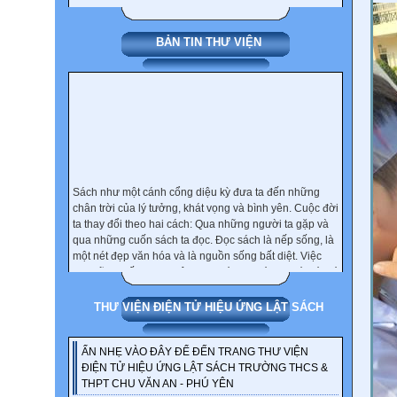
BẢN TIN THƯ VIỆN
Sách như một cánh cổng diệu kỳ đưa ta đến những
chân trời của lý tưởng, khát vọng và bình yên. Cuộc đời
ta thay đổi theo hai cách: Qua những người ta gặp và
qua những cuốn sách ta đọc. Đọc sách là nếp sống, là
một nét đẹp văn hóa và là nguồn sống bất diệt. Việc
đọc cũng giống như việc học. Có đọc, có học thì mới có
nhân. Thói quen đọc sách chỉ được hình thành và duy
trì khi chữ tâm và sách hòa quện làm một. Người đọc
THƯ VIỆN ĐIỆN TỬ HIỆU ỨNG LẬT SÁCH
sách là người biết yêu thương bản thân mình và là
người biết trân trọng cuộc sống. Việc đọc một cuốn
sách có đem lại cho bạn lợi ích hay không, phụ thuộc
ẤN NHẸ VÀO ĐÂY ĐỂ ĐẾN TRANG THƯ VIỆN
vào thái độ và tâm thế của bạn khi đọc.
ĐIỆN TỬ HIỆU ỨNG LẬT SÁCH TRƯỜNG THCS &
THPT CHU VĂN AN - PHÚ YÊN