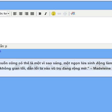
ớc font
dẫn
:
p
n
cuốn cũng có thể là một vì sao sáng, một ngọn lửa sinh động là
không gian tối, dẫn lối ta vào vũ trụ đang rộng mở.” – Madeleine