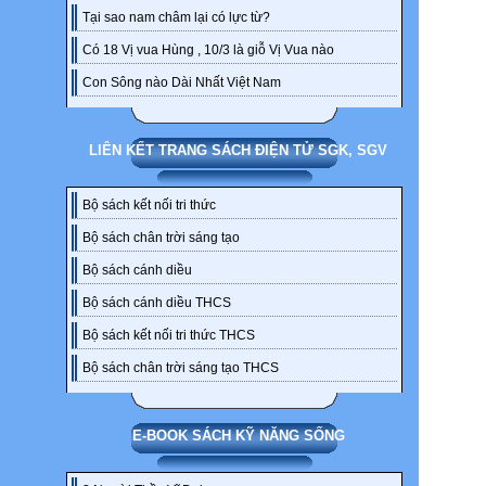
Tại sao nam châm lại có lực từ?
Có 18 Vị vua Hùng , 10/3 là giỗ Vị Vua nào
Con Sông nào Dài Nhất Việt Nam
LIÊN KẾT TRANG SÁCH ĐIỆN TỬ SGK, SGV
Bộ sách kết nối tri thức
Bộ sách chân trời sáng tạo
Bộ sách cánh diều
Bộ sách cánh diều THCS
Bộ sách kết nối tri thức THCS
Bộ sách chân trời sáng tạo THCS
E-BOOK SÁCH KỸ NĂNG SỐNG