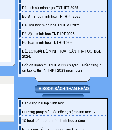
Đề Lịch sử minh họa TNTHPT 2025
Đề Sinh học minh họa TNTHPT 2025
Đề Hóa học minh họa TNTHPT 2025
Đề Vật lí minh họa TNTHPT 2025
Đề Toán minh họa TNTHPT 2025
ĐỀ. LỜI GIẢI ĐỀ MINH HỌA TOÁN THPT QG. BGD
2024.
Gốc ôn luyện thi TNTHPT23 chuyên đề nền tảng 7+
ôn tập kỳ thi TN THPT 2023 môn Toán
E-BOOK SÁCH THAM KHẢO
Các dạng bài tập Sinh học
Phương pháp siêu tóc trắc nghiệm sinh học 12
10 boài toán trọng điểm hình học phẳng
Ngữ pháp tiếng anh bồi dưỡng khá giỏi