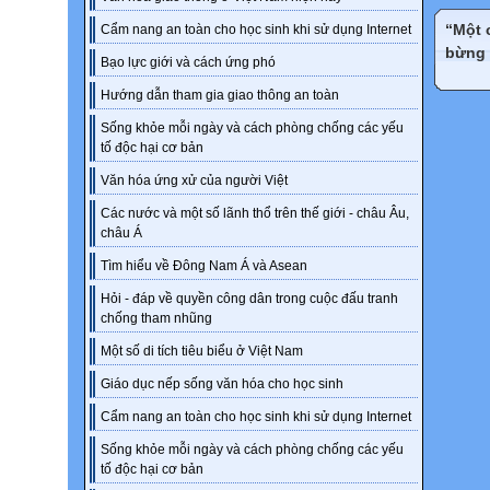
A. gro
“Một 
Cẩm nang an toàn cho học sinh khi sử dụng Internet
B. hou
bừng 
Bạo lực giới và cách ứng phó
C. dis
D. ho
Hướng dẫn tham gia giao thông an toàn
I see t
Sống khỏe mỗi ngày và cách phòng chống các yếu
WARM
tố độc hại cơ bản
Questi
Văn hóa ứng xử của người Việt
A. eco
Các nước và một số lãnh thổ trên thế giới - châu Âu,
B. pro
châu Á
C. don
D. glo
Tìm hiểu về Đông Nam Á và Asean
Beauty
Hỏi - đáp về quyền công dân trong cuộc đấu tranh
chống tham nhũng
WARM
Questi
Một số di tích tiêu biểu ở Việt Nam
A. fun
Giáo dục nếp sống văn hóa cho học sinh
B. fra
Cẩm nang an toàn cho học sinh khi sử dụng Internet
C. art
D. con
Sống khỏe mỗi ngày và cách phòng chống các yếu
A whol
tố độc hại cơ bản