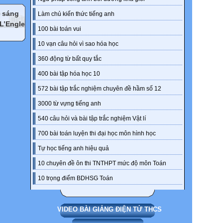
m sáng
Làm chủ kiến thức tiếng anh
 L’Engle
100 bài toán vui
10 vạn câu hỏi vì sao hóa học
360 động từ bất quy tắc
400 bài tập hóa học 10
572 bài tập trắc nghiệm chuyên đề hầm số 12
3000 từ vựng tiếng anh
540 câu hỏi và bài tập trắc nghiệm Vật lí
700 bài toán luyện thi đại học môn hình học
Tự học tiếng anh hiệu quả
10 chuyên đề ôn thi TNTHPT mức độ môn Toán
10 trọng điểm BDHSG Toán
VIDEO BÀI GIẢNG ĐIỆN TỬ THCS