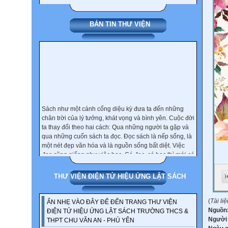
BẢN TIN THƯ VIỆN
Sách như một cánh cổng diệu kỳ đưa ta đến những
chân trời của lý tưởng, khát vọng và bình yên. Cuộc đời
ta thay đổi theo hai cách: Qua những người ta gặp và
qua những cuốn sách ta đọc. Đọc sách là nếp sống, là
một nét đẹp văn hóa và là nguồn sống bất diệt. Việc
đọc cũng giống như việc học. Có đọc, có học thì mới có
nhân. Thói quen đọc sách chỉ được hình thành và duy
trì khi chữ tâm và sách hòa quện làm một. Người đọc
THƯ VIỆN ĐIỆN TỬ HIỆU ỨNG LẬT SÁCH
sách là người biết yêu thương bản thân mình và là
người biết trân trọng cuộc sống. Việc đọc một cuốn
sách có đem lại cho bạn lợi ích hay không, phụ thuộc
(
Tài li
ẤN NHẸ VÀO ĐÂY ĐỂ ĐẾN TRANG THƯ VIỆN
vào thái độ và tâm thế của bạn khi đọc.
Nguồn
ĐIỆN TỬ HIỆU ỨNG LẬT SÁCH TRƯỜNG THCS &
Người
THPT CHU VĂN AN - PHÚ YÊN