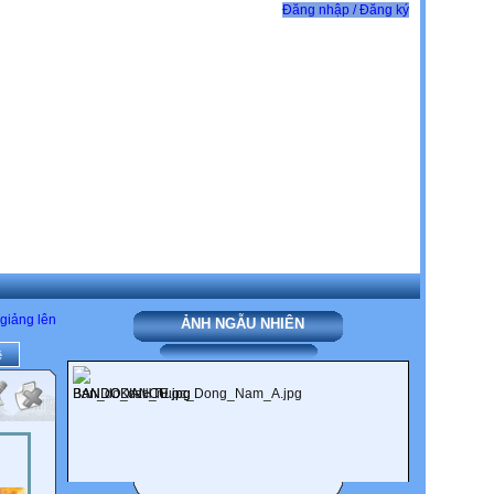
Đăng nhập / Đăng ký
giảng lên
ẢNH NGẪU NHIÊN
ề