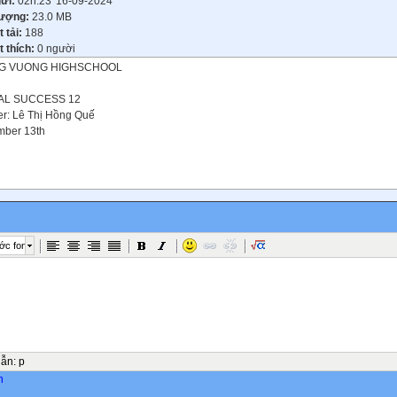
gửi:
02h:23' 16-09-2024
lượng:
23.0 MB
t tải:
188
 thích:
0 người
G VUONG HIGHSCHOOL
AL SUCCESS 12
r: Lê Thị Hồng Quế
mber 13th
tories we
e
ớc font
ON 5
NING
ther of
y Mouse
dẫn
:
p
-UP
n
on 1: