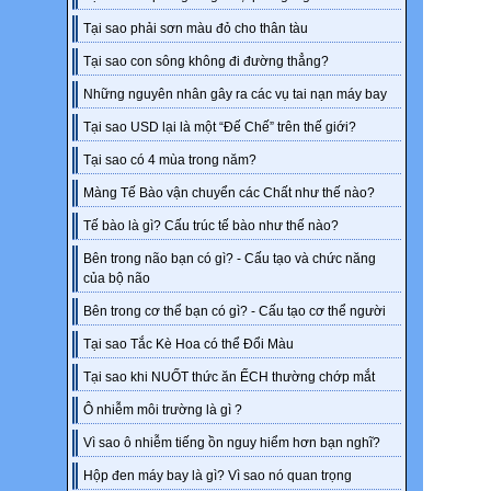
Tại sao phải sơn màu đỏ cho thân tàu
Tại sao con sông không đi đường thẳng?
Những nguyên nhân gây ra các vụ tai nạn máy bay
Tại sao USD lại là một “Đế Chế” trên thế giới?
Tại sao có 4 mùa trong năm?
Màng Tế Bào vận chuyển các Chất như thế nào?
Tế bào là gì? Cấu trúc tế bào như thế nào?
Bên trong não bạn có gì? - Cấu tạo và chức năng
của bộ não
Bên trong cơ thể bạn có gì? - Cấu tạo cơ thể người
Tại sao Tắc Kè Hoa có thể Đổi Màu
Tại sao khi NUỐT thức ăn ẾCH thường chớp mắt
Ô nhiễm môi trường là gì ?
Vì sao ô nhiễm tiếng ồn nguy hiểm hơn bạn nghĩ?
Hộp đen máy bay là gì? Vì sao nó quan trọng