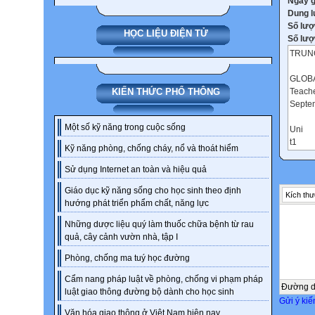
Ngày 
Dung 
Số lượ
HỌC LIỆU ĐIỆN TỬ
Số lượt
TRUN
GLOB
Teache
KIẾN THỨC PHỔ THÔNG
Septe
Một số kỹ năng trong cuộc sống
Uni
t1
Kỹ năng phòng, chống cháy, nổ và thoát hiểm
Life s
Sử dụng Internet an toàn và hiệu quả
admir
Giáo dục kỹ năng sống cho học sinh theo định
Kích thư
hướng phát triển phẩm chất, năng lực
LESS
Những dược liệu quý làm thuốc chữa bệnh từ rau
LISTE
quả, cây cảnh vườn nhà, tập I
The fa
Phòng, chống ma tuý học đường
Micke
Cẩm nang pháp luật về phòng, chống vi phạm pháp
Đường 
luật giao thông đường bộ dành cho học sinh
WARM
Gửi ý kiế
Questi
Văn hóa giao thông ở Việt Nam hiện nay