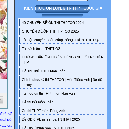
KIẾN THỨC ÔN LUYỆN TN THPT QUỐC GIA
40 CHUYÊN ĐỀ ÔN THI THPTQG 2024
CHUYÊN ĐỀ ÔN THI THPTQG 2025
Tài liệu chuyên Toán cổng thông tinkì thi THPT QG
Tải sách ôn thi THPT QG
HƯỚNG DẪN ÔN LUYỆN TIẾNG ANH TỐT NGHIỆP
THPT
Đề Thi Thử THPT Môn Toán
Chinh phục kỳ thi THPTQG | Môn Tiếng Anh | Sơ đồ
tư duy
Tài liệu ôn thi THPT môn Ngữ văn
Đề thi thử môn Toán
Ôn thi THPT môn Tiếng Anh
ể tải về
Đề GDKTPL minh họa TNTHPT 2025
ó sai sót
 tác giả
Đề Địa lí minh hóa TN THPT 2025