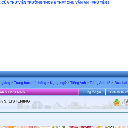
 WEBSITE CỦA THƯ VIỆN TRƯỜNG THCS & THPT CHU VĂN AN - PHÚ YÊN !
i giảng
>
Trung học phổ thông
>
Ngoại ngữ
>
Tiếng Anh
>
Tiếng Anh 12
>
Đưa bài 
on 5. LISTENING
Cùng tác giả
Lịch sử tải v
n 5. LISTENING