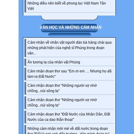
WARM
Những điều nên biết về phong tục Việt Nam Tân
Questi
Việt
A. org
B. tra
VĂN HỌC VÀ NHỮNG CẢM NHẬN
C. res
D. glo
Let it 
Cảm nhận về nhân vật người đàn bà hàng chài qua
những phát hiện của nghệ sĩ Phùng trong đoạn
WARM
văn...
Questi
Ấn tượng lạ của nhân vật Phùng
A. aim
Cảm nhận đoạn thơ sau "Em ơi em .... Nhưng họ đã
B. rais
làm ra Đất Nước"
C. est
D. app
Cảm nhận đoạn thơ "Những người vợ nhớ
Can yo
chồng...núi sông ta"
PREL
Cảm nhận đoạn thơ "Những người vợ nhớ
chồng...núi sông ta"
1 Solv
Cảm nhận đoạn thơ "Đất Nước của Nhân Dân, Đất
NAME
Nước của ca dao thần thoại"
CHAR
Những cảm nhận mới mẻ về đất nước trong đoạn
PRE-