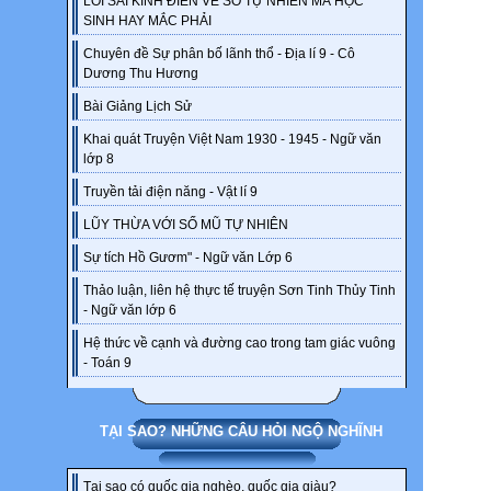
LỖI SAI KINH ĐIỂN VỀ SỐ TỰ NHIÊN MÀ HỌC
SINH HAY MẮC PHẢI
Chuyên đề Sự phân bố lãnh thổ - Địa lí 9 - Cô
Dương Thu Hương
Bài Giảng Lịch Sử
Khai quát Truyện Việt Nam 1930 - 1945 - Ngữ văn
lớp 8
Truyền tải điện năng - Vật lí 9
LŨY THỪA VỚI SỐ MŨ TỰ NHIÊN
Sự tích Hồ Gươm" - Ngữ văn Lớp 6
Thảo luận, liên hệ thực tế truyện Sơn Tinh Thủy Tinh
- Ngữ văn lớp 6
Hệ thức về cạnh và đường cao trong tam giác vuông
- Toán 9
TẠI SAO? NHỮNG CÂU HỎI NGỘ NGHĨNH
Tại sao có quốc gia nghèo, quốc gia giàu?