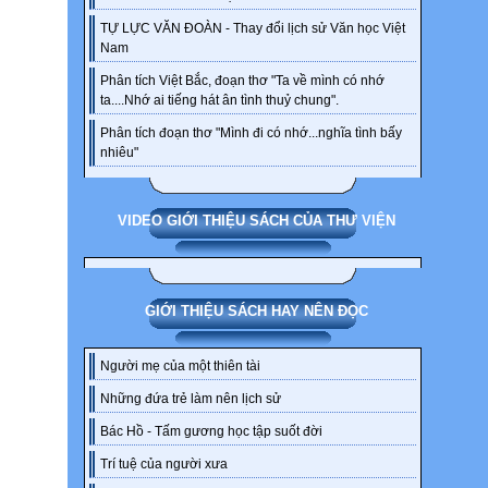
TỰ LỰC VĂN ĐOÀN - Thay đổi lịch sử Văn học Việt
/ɪnˈspa
Nam
Meani
Phân tích Việt Bắc, đoạn thơ "Ta về mình có nhớ
ta....Nhớ ai tiếng hát ân tình thuỷ chung".
(in st
has ma
Phân tích đoạn thơ "Mình đi có nhớ...nghĩa tình bấy
descri
nhiêu"
ground
to giv
enthus
VIDEO GIỚI THIỆU SÁCH CỦA THƯ VIỆN
Vietn
equiva
có lợi
GIỚI THIỆU SÁCH HAY NÊN ĐỌC
công vi
Người mẹ của một thiên tài
chú lù
Những đứa trẻ làm nên lịch sử
truyề
Bác Hồ - Tấm gương học tập suốt đời
WHIL
Trí tuệ của người xưa
Listen