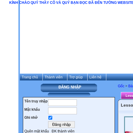
KÍNH CHÀO QUÝ THẦY CÔ VÀ QUÝ BẠN ĐỌC ĐÃ ĐẾN TƯỜNG
Trang chủ
Thành viên
Trợ giúp
Liên hệ
Gốc
>
Bà
ĐĂNG NHẬP
Less
Tên truy nhập
Lesso
Mật khẩu
Ghi nhớ
Quên mật khẩu
ĐK thành viên