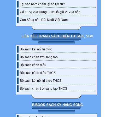
Tại sao nam châm lại có lực từ?
Có 18 Vị vua Hùng , 10/3 là giỗ Vị Vua nào
Con Sông nào Dài Nhất Việt Nam
LIÊN KẾT TRANG SÁCH ĐIỆN TỬ SGK, SGV
Bộ sách kết nối tri thức
Bộ sách chân trời sáng tạo
Bộ sách cánh diều
Bộ sách cánh diều THCS
Bộ sách kết nối tri thức THCS
Bộ sách chân trời sáng tạo THCS
E-BOOK SÁCH KỸ NĂNG SỐNG