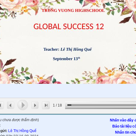
1
/
18
ệu chưa được thẩm định
)
Nhấn vào đây đ
:
Báo tài liệu c
 gửi:
Lê Thị Hồng Quế
Nhắn tin cho