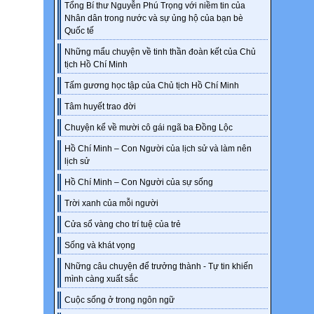
Tổng Bí thư Nguyễn Phú Trọng với niềm tin của
2 the 
Nhân dân trong nước và sự ủng hộ của bạn bè
2 A. A 
Quốc tế
1 B. A
5 C. C
Những mẩu chuyện về tinh thần đoàn kết của Chủ
3 D. T
tịch Hồ Chí Minh
4 E. T
6 F. T
Tấm gương học tập của Chủ tịch Hồ Chí Minh
Tâm huyết trao đời
WHIL
Listen
Chuyện kể về mười cô gái ngã ba Đồng Lộc
3
Hồ Chí Minh – Con Người của lịch sử và làm nên
1. Wal
lịch sử
A. his
Hồ Chí Minh – Con Người của sự sống
B. he 
C. his
Trời xanh của mỗi người
2. Whi
A. It 
Cửa sổ vàng cho trí tuệ của trẻ
B. It w
Sống và khát vọng
C. It 
Những câu chuyện để trưởng thành - Tự tin khiến
WHIL
mình càng xuất sắc
Listen
3
Cuộc sống ở trong ngôn ngữ