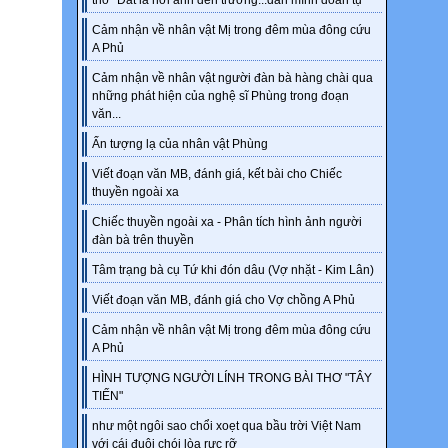
thơ "Đất là nơi anh đến trường...dân mình đoàn tụ"
Form
Cảm nhận về nhân vật Mị trong đêm mùa đông cứu
Pronun
A Phủ
Cảm nhận về nhân vật người đàn bà hàng chài qua
1.profi
những phát hiện của nghệ sĩ Phùng trong đoạn
văn...
/ˈprɒfɪ
Ấn tượng lạ của nhân vật Phùng
that m
Viết đoạn văn MB, đánh giá, kết bài cho Chiếc
2. the
thuyền ngoài xa
Chiếc thuyền ngoài xa - Phân tích hình ảnh người
/ˈθiːm 
đàn bà trên thuyền
a larg
Tâm trạng bà cụ Tứ khi đón dâu (Vợ nhặt - Kim Lân)
themse
machin
Viết đoạn văn MB, đánh giá cho Vợ chồng A Phủ
much o
Cảm nhận về nhân vật Mị trong đêm mùa đông cứu
with o
A Phủ
3. dwar
HÌNH TƯỢNG NGƯỜI LÍNH TRONG BÀI THƠ "TÂY
TIẾN"
4. insp
như một ngôi sao chổi xoẹt qua bầu trời Việt Nam
/dwɔːf/
với cái đuôi chói lòa rực rỡ