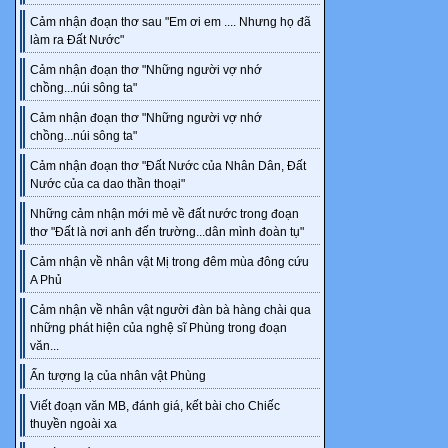
‒ Giải quyết 
Cảm nhận đoạn thơ sau "Em ơi em .... Nhưng họ đã
2. Năng lực vậ
làm ra Đất Nước"
Trình bày nhữ
Cảm nhận đoạn thơ "Những người vợ nhớ
‒ Nhận thức vậ
chồng...núi sông ta"
‒ Tìm hiểu tự
Cảm nhận đoạn thơ "Những người vợ nhớ
‒ Vận dụng ki
chồng...núi sông ta"
3. Phẩm chất
Cảm nhận đoạn thơ "Đất Nước của Nhân Dân, Đất
Trình bày nhữ
Nước của ca dao thần thoại"
chất
Những cảm nhận mới mẻ về đất nước trong đoạn
(yêu nước, nh
thơ "Đất là nơi anh đến trường...dân mình đoàn tụ"
bài học.
Cảm nhận về nhân vật Mị trong đêm mùa đông cứu
II. ĐỒ DÙN
A Phủ
Liệt kê các cơ
Cảm nhận về nhân vật người đàn bà hàng chài qua
hợp với từng
những phát hiện của nghệ sĩ Phùng trong đoạn
hoạt động học 
văn...
III. TIẾN TR
Ấn tượng lạ của nhân vật Phùng
A. KHỞI ĐỘ
Viết đoạn văn MB, đánh giá, kết bài cho Chiếc
Hoạt động 1: 
thuyền ngoài xa
Đây là một h