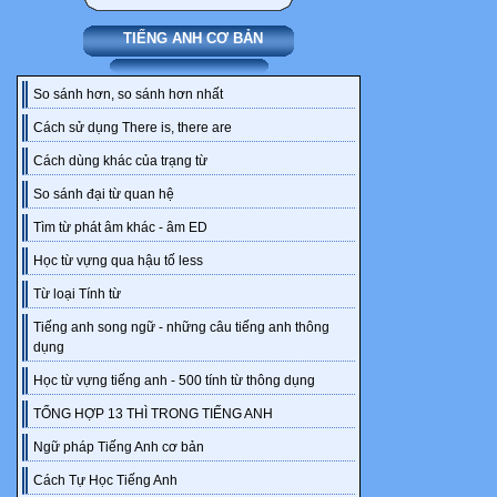
2. Kết hợp dù
và hướng
TIẾNG ANH CƠ BẢN
dẫn cách thự
3. Sử dụng ph
So sánh hơn, so sánh hơn nhất
nhiệm vụ
Cách sử dụng There is, there are
học tập và hư
Cách dùng khác của trạng từ
phẩm.
So sánh đại từ quan hệ
4. Phòng tran
5. Ứng dụng 
Tìm từ phát âm khác - âm ED
các thiết bị
Học từ vựng qua hậu tố less
dạy học và họ
Từ loại Tính từ
tiếp nhận
Tiếng anh song ngữ - những câu tiếng anh thông
nhiệm vụ học
dụng
cáo sản phẩm
Học từ vựng tiếng anh - 500 tính từ thông dụng
6. Thực hiện 
nhiệm vụ học
TỔNG HỢP 13 THÌ TRONG TIẾNG ANH
tập và hướng
Ngữ pháp Tiếng Anh cơ bản
7. Cùng HS t
Cách Tự Học Tiếng Anh
trải nghiệm