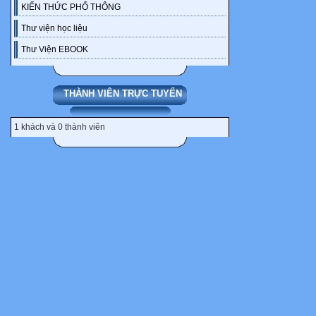
hiện để
KIẾN THỨC PHỔ THÔNG
thu thập thôn
Thư viện học liệu
trợ cho
Thư Viện EBOOK
cá nhân/nhóm 
kiến của
3 bạn trong 
THÀNH VIÊN TRỰC TUYẾN
động chung 
quan sát, làm
1 khách và 0 thành viên
kiến của mìn
và bạn trong
* Gợi ý một s
Cá nhân hoạt 
1. Tự đọc SGK
qua các thiết
bị dạy học ứn
hiện/giải quy
trong nhiệm v
để đưa ra
kết quả sản 