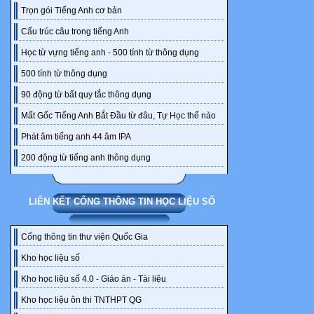
Trọn gói Tiếng Anh cơ bản
trong môi trư
nhiệm vụ học
Cấu trúc câu trong tiếng Anh
và hướng dẫn
Học từ vựng tiếng anh - 500 tính từ thông dụng
Bước 2: Thực
500 tính từ thông dụng
4
90 động từ bất quy tắc thông dụng
KHBH CHUẨN
Mất Gốc Tiếng Anh Bắt Đầu từ đâu, Tự Học thế nào
Phát âm tiếng anh 44 âm IPA
GIÁO ÁN VẬ
200 động từ tiếng anh thông dụng
2025
HS được làm v
LIÊN KẾT CỔNG THÔNG TIN HỌC LIỆU SỐ
quyết nhiệm 
học tập, hoàn
Cổng thông tin thư viện Quốc Gia
Việc thảo luậ
Kho học liệu số
HS để củng
Kho học liệu số 4.0 - Giáo án - Tài liệu
cố lại ý kiến
Trong bước n
Kho học liệu ôn thi TNTHPT QG