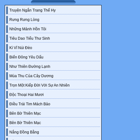
Hoạt động: Tê
a) Mục tiêu: 
Truyện Ngắn Trang Thế Hy
b) Nội dung: 
Rưng Rưng Lòng
c) Sản phẩm: 
Những Mảnh Hồn Tôi
động}
Tiêu Dao Tiểu Thư Sinh
d) Tổ chức th
Muốn chuyển 
Kì Vĩ Núi Đèo
có câu lệnh
Biển Đông Yêu Dấu
chuyển giao n
Như Thiên Đường Lạnh
được nội dun
Mùa Thu Của Cây Dương
của hoạt động
động.
Trọn Một Kiếp Đời Với Sự An Nhiên
Sau khi nhận 
Độc Thoại Hai Mươi
nhân). Hoạt 
Điều Trái Tim Mách Bảo
này thường ch
Bên Bờ Thiên Mạc
vụ. Thời gian
3
Bên Bờ Thiên Mạc
Nắng Đồng Bằng
KHBH CHUẨN