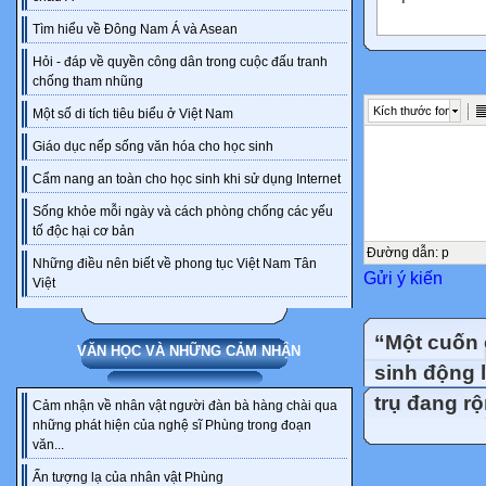
Tìm hiểu về Đông Nam Á và Asean
12
Hỏi - đáp về quyền công dân trong cuộc đấu tranh
chống tham nhũng
Minh hoạ cấu 
Kích thước font
Một số di tích tiêu biểu ở Việt Nam
hoạch bài dạy
Giáo dục nếp sống văn hóa cho học sinh
Tên bài:
………………
Cẩm nang an toàn cho học sinh khi sử dụng Internet
…………
Sống khỏe mỗi ngày và cách phòng chống các yếu
Thời gian thực
tố độc hại cơ bản
Đường dẫn
:
p
Những điều nên biết về phong tục Việt Nam Tân
Gửi ý kiến
GIÁO ÁN VẬ
Việt
2025
“Một cuốn 
VĂN HỌC VÀ NHỮNG CẢM NHẬN
I. MỤC TIÊU
sinh động 
1. Năng lực 
trụ đang r
Cảm nhận về nhân vật người đàn bà hàng chài qua
Trình bày nhữ
những phát hiện của nghệ sĩ Phùng trong đoạn
‒ Tự chủ, tự 
văn...
‒ Giao tiếp và
Ấn tượng lạ của nhân vật Phùng