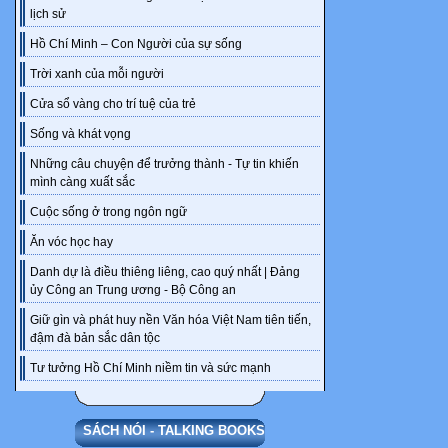
học hoặc ở n
lịch sử
* Cấu trúc c
Hồ Chí Minh – Con Người của sự sống
của mỗi
hoạt động có 
Trời xanh của mỗi người
chính dưới
Cửa sổ vàng cho trí tuệ của trẻ
đây:
Sống và khát vọng
Cấu trúc 1
Những câu chuyện để trưởng thành - Tự tin khiến
mình càng xuất sắc
Cấu trúc 2
Cuộc sống ở trong ngôn ngữ
Tên hoạt động:
Ăn vóc học hay
Danh dự là điều thiêng liêng, cao quý nhất | Đảng
Tên hoạt động:
ủy Công an Trung ương - Bộ Công an
Giữ gìn và phát huy nền Văn hóa Việt Nam tiên tiến,
GV có thể tha
đậm đà bản sắc dân tộc
quyển sách
Tư tưởng Hồ Chí Minh niềm tin và sức mạnh
này, nhóm tác
học, Cấu trúc
SÁCH NÓI - TALKING BOOKS
được thể hiện