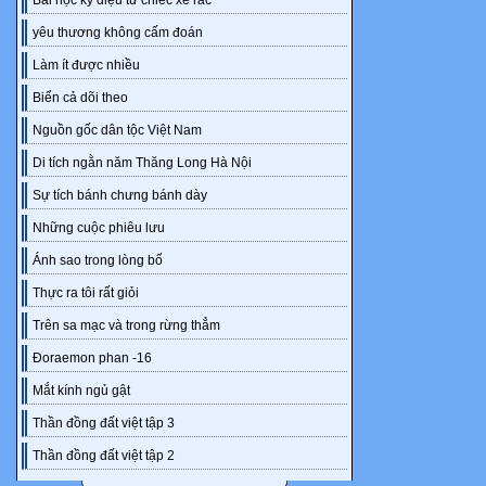
bảo đảm tất c
Bài học kỳ diệu từ chiếc xe rác
các em đều hi
yêu thương không cấm đoán
Tuỳ vào điều 
Làm ít được nhiều
tích cực, phù
Biển cả dõi theo
cho mỗi hoạt
phần mềm dạ
Nguồn gốc dân tộc Việt Nam
trình chiếu c
Di tích ngằn năm Thăng Long Hà Nội
học,… để tăn
Sự tích bánh chưng bánh dày
thú cho HS. N
Những cuộc phiêu lưu
dụng những th
học liệu khác
Ánh sao trong lòng bố
đạt được mục
Thực ra tôi rất giỏi
của hoạt động
Trên sa mạc và trong rừng thẳm
* Gợi ý một s
Đoraemon phan -16
GV có thể lự
sau:
Mắt kính ngủ gật
1. Sử dụng lờ
Thần đồng đất việt tập 3
hướng dẫn c
Thần đồng đất việt tập 2
thực hiện nhi