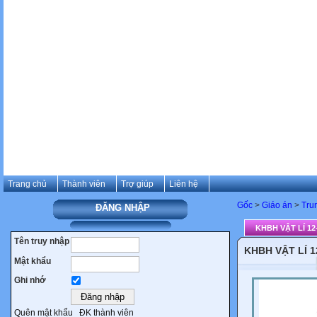
Trang chủ
Thành viên
Trợ giúp
Liên hệ
Gốc
>
Giáo án
>
Tru
ĐĂNG NHẬP
KHBH VẬT LÍ 12
Tên truy nhập
KHBH VẬT LÍ 1
Mật khẩu
Ghi nhớ
Quên mật khẩu
ĐK thành viên