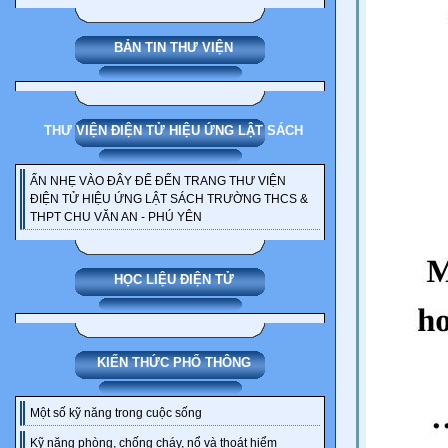
BẢN TIN THƯ VIỆN
THƯ VIỆN ĐIỆN TỬ HIỆU ỨNG LẬT SÁCH
ẤN NHẸ VÀO ĐÂY ĐỂ ĐẾN TRANG THƯ VIỆN
ĐIỆN TỬ HIỆU ỨNG LẬT SÁCH TRƯỜNG THCS &
THPT CHU VĂN AN - PHÚ YÊN
HỌC LIỆU ĐIỆN TỬ
KIẾN THỨC PHỔ THÔNG
Một số kỹ năng trong cuộc sống
Kỹ năng phòng, chống cháy, nổ và thoát hiểm