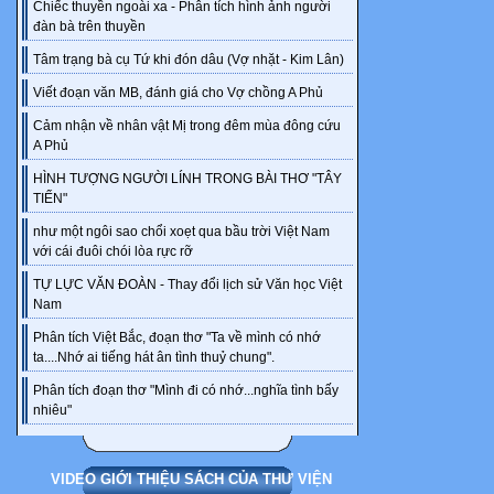
Chiếc thuyền ngoài xa - Phân tích hình ảnh người
đầu để làm c
đàn bà trên thuyền
sở cho HS tìm
Tâm trạng bà cụ Tứ khi đón dâu (Vợ nhặt - Kim Lân)
vụ và HS thự
sản phẩm thu
Viết đoạn văn MB, đánh giá cho Vợ chồng A Phủ
đối không chố
Cảm nhận về nhân vật Mị trong đêm mùa đông cứu
kiến thức mà 
A Phủ
của HS và đư
HÌNH TƯỢNG NGƯỜI LÍNH TRONG BÀI THƠ "TÂY
vấn đề cần giả
TIẾN"
B. HÌNH TH
như một ngôi sao chổi xoẹt qua bầu trời Việt Nam
Hoạt động 2:
với cái đuôi chói lòa rực rỡ
Hoạt động 3:
TỰ LỰC VĂN ĐOÀN - Thay đổi lịch sử Văn học Việt
…
Nam
Ở hoạt động n
Phân tích Việt Bắc, đoạn thơ "Ta về mình có nhớ
tuần tự
ta....Nhớ ai tiếng hát ân tình thuỷ chung".
từng nhiệm vụ
Phân tích đoạn thơ "Mình đi có nhớ...nghĩa tình bấy
nhưng cần đ
nhiêu"
phù hợp với h
GV tránh chia
VIDEO GIỚI THIỆU SÁCH CỦA THƯ VIỆN
quá nhỏ, man