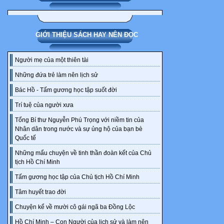
học tập hoặc
chờ đến khi H
thành kiến th
GIỚI THIỆU SÁCH HAY NÊN ĐỌC
2
Người mẹ của một thiên tài
KHBH CHUẨN
Những đứa trẻ làm nên lịch sử
Bác Hồ - Tấm gương học tập suốt đời
GIÁO ÁN VẬ
2025
Trí tuệ của người xưa
Tổng Bí thư Nguyễn Phú Trọng với niềm tin của
mới thực hiện
Nhân dân trong nước và sự ủng hộ của bạn bè
Quốc tế
hoá kiến thức
bài học ở hoạ
Những mẩu chuyện về tinh thần đoàn kết của Chủ
tịch Hồ Chí Minh
C. DẶN DÒ
GV giao nhiệm
Tấm gương học tập của Chủ tịch Hồ Chí Minh
D. KIỂM TR
Tâm huyết trao đời
Bài kiểm tra 
Chuyện kể về mười cô gái ngã ba Đồng Lộc
hiện trong gi
Hồ Chí Minh – Con Người của lịch sử và làm nên