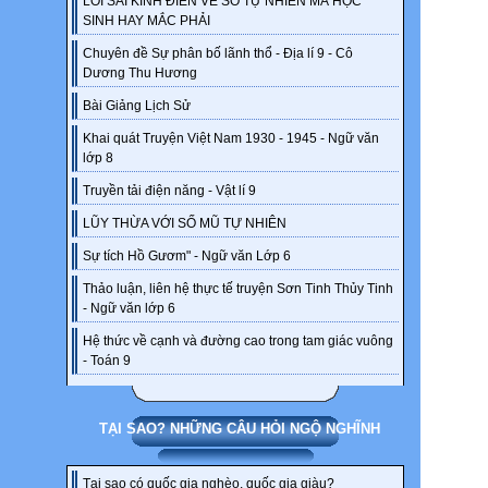
LỖI SAI KINH ĐIỂN VỀ SỐ TỰ NHIÊN MÀ HỌC
SINH HAY MẮC PHẢI
Chuyên đề Sự phân bố lãnh thổ - Địa lí 9 - Cô
Dương Thu Hương
Bài Giảng Lịch Sử
Khai quát Truyện Việt Nam 1930 - 1945 - Ngữ văn
lớp 8
Truyền tải điện năng - Vật lí 9
LŨY THỪA VỚI SỐ MŨ TỰ NHIÊN
Sự tích Hồ Gươm" - Ngữ văn Lớp 6
Thảo luận, liên hệ thực tế truyện Sơn Tinh Thủy Tinh
- Ngữ văn lớp 6
Hệ thức về cạnh và đường cao trong tam giác vuông
- Toán 9
TẠI SAO? NHỮNG CÂU HỎI NGỘ NGHĨNH
Tại sao có quốc gia nghèo, quốc gia giàu?