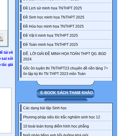
Đề Lịch sử minh họa TNTHPT 2025
Đề Sinh học minh họa TNTHPT 2025
Đề Hóa học minh họa TNTHPT 2025
Đề Vật lí minh họa TNTHPT 2025
Đề Toán minh họa TNTHPT 2025
ể tải về
ĐỀ. LỜI GIẢI ĐỀ MINH HỌA TOÁN THPT QG. BGD
ó sai sót
2024.
 tác giả
Gốc ôn luyện thi TNTHPT23 chuyên đề nền tảng 7+
ôn tập kỳ thi TN THPT 2023 môn Toán
E-BOOK SÁCH THAM KHẢO
Các dạng bài tập Sinh học
Phương pháp siêu tóc trắc nghiệm sinh học 12
10 boài toán trọng điểm hình học phẳng
Ngữ pháp tiếng anh bồi dưỡng khá giỏi