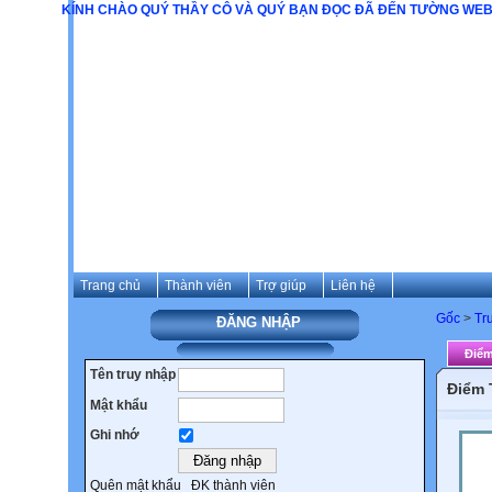
KÍNH CHÀO QUÝ THẦY CÔ VÀ QUÝ BẠN ĐỌC ĐÃ ĐẾN TƯỜNG WEBSITE CỦA
Trang chủ
Thành viên
Trợ giúp
Liên hệ
Gốc
>
Tr
ĐĂNG NHẬP
Điể
Tên truy nhập
Điểm 
Mật khẩu
Ghi nhớ
Quên mật khẩu
ĐK thành viên