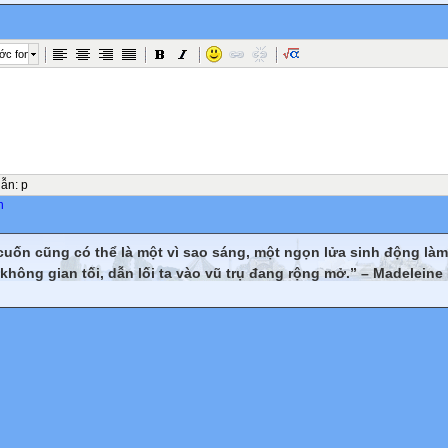
ớc font
dẫn
:
p
n
cuốn cũng có thể là một vì sao sáng, một ngọn lửa sinh động là
không gian tối, dẫn lối ta vào vũ trụ đang rộng mở.” – Madeleine