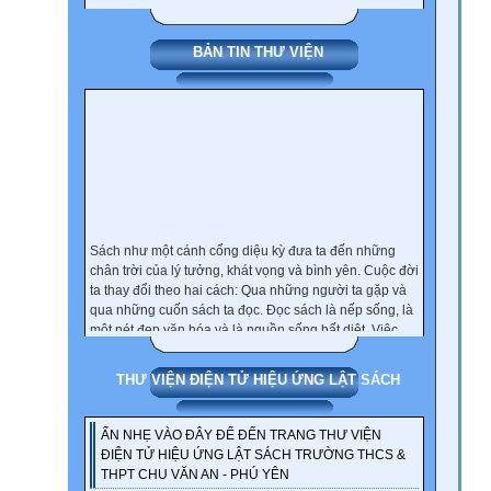
BẢN TIN THƯ VIỆN
Sách như một cánh cổng diệu kỳ đưa ta đến những
chân trời của lý tưởng, khát vọng và bình yên. Cuộc đời
ta thay đổi theo hai cách: Qua những người ta gặp và
qua những cuốn sách ta đọc. Đọc sách là nếp sống, là
một nét đẹp văn hóa và là nguồn sống bất diệt. Việc
đọc cũng giống như việc học. Có đọc, có học thì mới có
nhân. Thói quen đọc sách chỉ được hình thành và duy
trì khi chữ tâm và sách hòa quện làm một. Người đọc
THƯ VIỆN ĐIỆN TỬ HIỆU ỨNG LẬT SÁCH
sách là người biết yêu thương bản thân mình và là
người biết trân trọng cuộc sống. Việc đọc một cuốn
ẤN NHẸ VÀO ĐÂY ĐỂ ĐẾN TRANG THƯ VIỆN
sách có đem lại cho bạn lợi ích hay không, phụ thuộc
ĐIỆN TỬ HIỆU ỨNG LẬT SÁCH TRƯỜNG THCS &
vào thái độ và tâm thế của bạn khi đọc.
THPT CHU VĂN AN - PHÚ YÊN