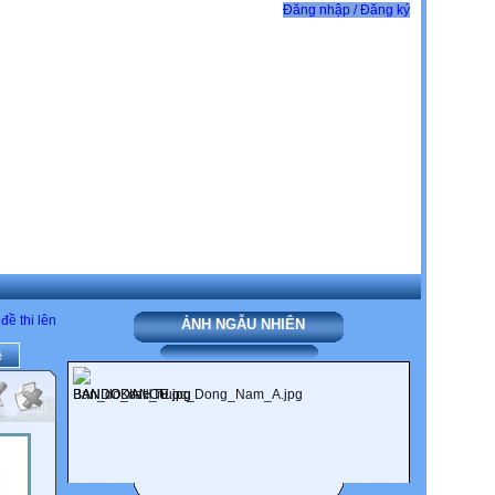
Đăng nhập / Đăng ký
đề thi lên
ẢNH NGẪU NHIÊN
ề