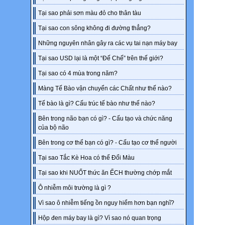
Tại sao phải sơn màu đỏ cho thân tàu
Tại sao con sông không đi đường thẳng?
Những nguyên nhân gây ra các vụ tai nạn máy bay
Tại sao USD lại là một “Đế Chế” trên thế giới?
Tại sao có 4 mùa trong năm?
Màng Tế Bào vận chuyển các Chất như thế nào?
Tế bào là gì? Cấu trúc tế bào như thế nào?
Bên trong não bạn có gì? - Cấu tạo và chức năng
của bộ não
Bên trong cơ thể bạn có gì? - Cấu tạo cơ thể người
Tại sao Tắc Kè Hoa có thể Đổi Màu
Tại sao khi NUỐT thức ăn ẾCH thường chớp mắt
Ô nhiễm môi trường là gì ?
Vì sao ô nhiễm tiếng ồn nguy hiểm hơn bạn nghĩ?
Hộp đen máy bay là gì? Vì sao nó quan trọng