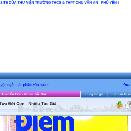
 THƯ VIỆN TRƯỜNG THCS & THPT CHU VĂN AN - PHÚ YÊN !
uyện ngắn- tác phẩm văn học
>
Đưa 
m Tựa Đời Con - Nhiều Tác Giả
Cùng tác giả
Lịch sử tải v
Tựa Đời Con - Nhiều Tác Giả