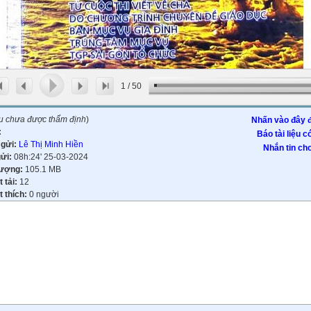
1
/
50
ệu chưa được thẩm định
)
Nhấn vào đây đ
:
Báo tài liệu c
 gửi:
Lê Thị Minh Hiền
Nhắn tin cho
gửi:
08h:24' 25-03-2024
lượng:
105.1 MB
t tải:
12
 thích:
0 người