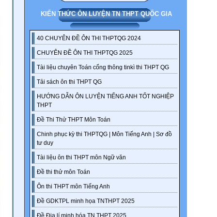
KIẾN THỨC ÔN LUYỆN TN THPT QUỐC GIA
40 CHUYÊN ĐỀ ÔN THI THPTQG 2024
CHUYÊN ĐỀ ÔN THI THPTQG 2025
Tài liệu chuyên Toán cổng thông tinkì thi THPT QG
Tải sách ôn thi THPT QG
HƯỚNG DẪN ÔN LUYỆN TIẾNG ANH TỐT NGHIỆP
THPT
Đề Thi Thử THPT Môn Toán
Chinh phục kỳ thi THPTQG | Môn Tiếng Anh | Sơ đồ
tư duy
Tài liệu ôn thi THPT môn Ngữ văn
Đề thi thử môn Toán
Ôn thi THPT môn Tiếng Anh
Đề GDKTPL minh họa TNTHPT 2025
Đề Địa lí minh hóa TN THPT 2025