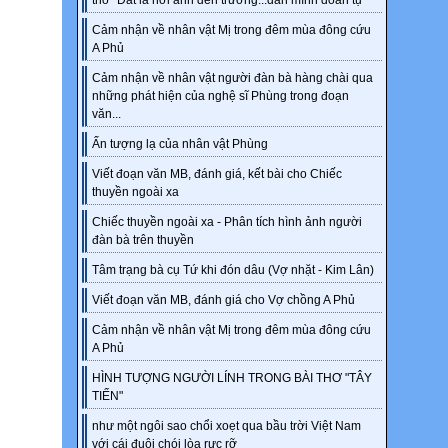
thơ "Đất là nơi anh đến trường...dân mình đoàn tụ"
Cảm nhận về nhân vật Mị trong đêm mùa đông cứu
A Phủ
Cảm nhận về nhân vật người đàn bà hàng chài qua
những phát hiện của nghệ sĩ Phùng trong đoạn
văn...
Ấn tượng lạ của nhân vật Phùng
Viết đoạn văn MB, đánh giá, kết bài cho Chiếc
thuyền ngoài xa
Chiếc thuyền ngoài xa - Phân tích hình ảnh người
đàn bà trên thuyền
Tâm trạng bà cụ Tứ khi đón dâu (Vợ nhặt - Kim Lân)
Viết đoạn văn MB, đánh giá cho Vợ chồng A Phủ
Cảm nhận về nhân vật Mị trong đêm mùa đông cứu
A Phủ
HÌNH TƯỢNG NGƯỜI LÍNH TRONG BÀI THƠ "TÂY
TIẾN"
như một ngôi sao chổi xoẹt qua bầu trời Việt Nam
với cái đuôi chói lòa rực rỡ