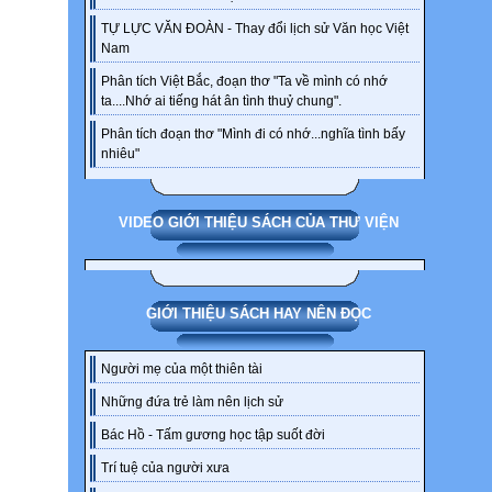
TỰ LỰC VĂN ĐOÀN - Thay đổi lịch sử Văn học Việt
Nam
Phân tích Việt Bắc, đoạn thơ "Ta về mình có nhớ
ta....Nhớ ai tiếng hát ân tình thuỷ chung".
Phân tích đoạn thơ "Mình đi có nhớ...nghĩa tình bấy
nhiêu"
VIDEO GIỚI THIỆU SÁCH CỦA THƯ VIỆN
GIỚI THIỆU SÁCH HAY NÊN ĐỌC
Người mẹ của một thiên tài
Những đứa trẻ làm nên lịch sử
Bác Hồ - Tấm gương học tập suốt đời
Trí tuệ của người xưa