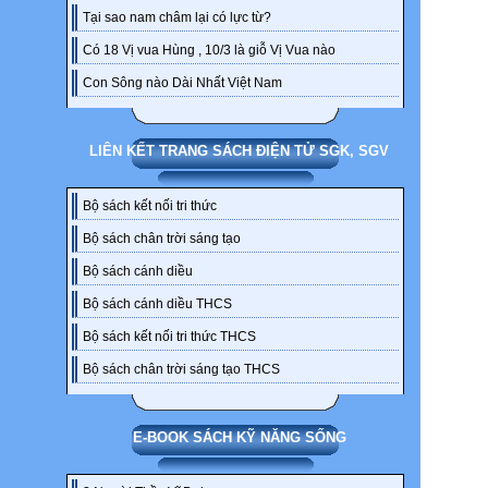
Tại sao nam châm lại có lực từ?
Có 18 Vị vua Hùng , 10/3 là giỗ Vị Vua nào
Con Sông nào Dài Nhất Việt Nam
LIÊN KẾT TRANG SÁCH ĐIỆN TỬ SGK, SGV
Bộ sách kết nối tri thức
Bộ sách chân trời sáng tạo
Bộ sách cánh diều
Bộ sách cánh diều THCS
Bộ sách kết nối tri thức THCS
Bộ sách chân trời sáng tạo THCS
E-BOOK SÁCH KỸ NĂNG SỐNG