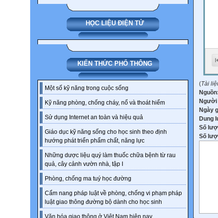
HỌC LIỆU ĐIỆN TỬ
KIẾN THỨC PHỔ THÔNG
(
Tài li
Một số kỹ năng trong cuộc sống
Nguồn
Người
Kỹ năng phòng, chống cháy, nổ và thoát hiểm
Ngày 
Sử dụng Internet an toàn và hiệu quả
Dung 
Số lượ
Giáo dục kỹ năng sống cho học sinh theo định
Số lượt
hướng phát triển phẩm chất, năng lực
Những dược liệu quý làm thuốc chữa bệnh từ rau
quả, cây cảnh vườn nhà, tập I
Phòng, chống ma tuý học đường
Cẩm nang pháp luật về phòng, chống vi phạm pháp
luật giao thông đường bộ dành cho học sinh
Văn hóa giao thông ở Việt Nam hiện nay