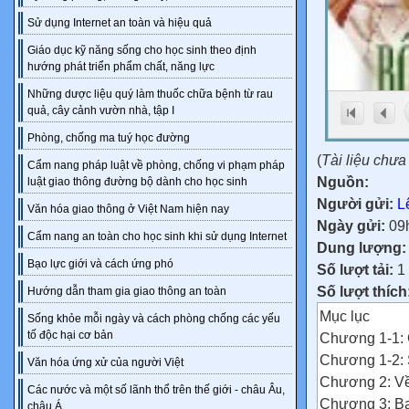
Sử dụng Internet an toàn và hiệu quả
Giáo dục kỹ năng sống cho học sinh theo định
hướng phát triển phẩm chất, năng lực
Những dược liệu quý làm thuốc chữa bệnh từ rau
quả, cây cảnh vườn nhà, tập I
Phòng, chống ma tuý học đường
(
Tài liệu chư
Cẩm nang pháp luật về phòng, chống vi phạm pháp
Nguồn:
luật giao thông đường bộ dành cho học sinh
Người gửi:
L
Văn hóa giao thông ở Việt Nam hiện nay
Ngày gửi:
09
Cẩm nang an toàn cho học sinh khi sử dụng Internet
Dung lượng
Bạo lực giới và cách ứng phó
Số lượt tải:
1
Số lượt thích
Hướng dẫn tham gia giao thông an toàn
Mục lục
Sống khỏe mỗi ngày và cách phòng chống các yếu
tố độc hại cơ bản
Chương 1-1: 
Chương 1-2: 
Văn hóa ứng xử của người Việt
Chương 2: Về
Các nước và một số lãnh thổ trên thế giới - châu Âu,
Chương 3: Ba
châu Á