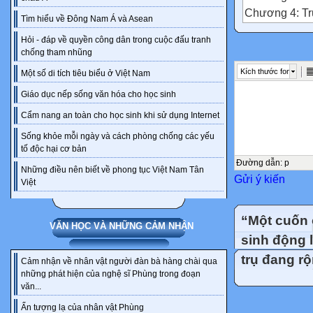
Chương 4: T
Tìm hiểu về Đông Nam Á và Asean
Chương 5: Oa
Hỏi - đáp về quyền công dân trong cuộc đấu tranh
Chương 6: Đụ
chống tham nhũng
Chương 7: Ng
Kích thước font
Một số di tích tiêu biểu ở Việt Nam
Chương 8: Vợ
Giáo dục nếp sống văn hóa cho học sinh
Chương 9: Sâ
Chương 10: 
Cẩm nang an toàn cho học sinh khi sử dụng Internet
Chương 11: C
Sống khỏe mỗi ngày và cách phòng chống các yếu
Chương 12: Vò
tố độc hại cơ bản
Chương 13: Vò
Đường dẫn
:
p
Những điều nên biết về phong tục Việt Nam Tân
Gửi ý kiến
Chương 14: Vò
Việt
Chương 15: (t
Chương 16: P
“Một cuốn 
VĂN HỌC VÀ NHỮNG CẢM NHẬN
Chương 17: Đ
sinh động 
Chương 18: Đi
trụ đang r
Cảm nhận về nhân vật người đàn bà hàng chài qua
Chương 19: T
những phát hiện của nghệ sĩ Phùng trong đoạn
Chương 20: B
văn...
Chương 21: D
Ấn tượng lạ của nhân vật Phùng