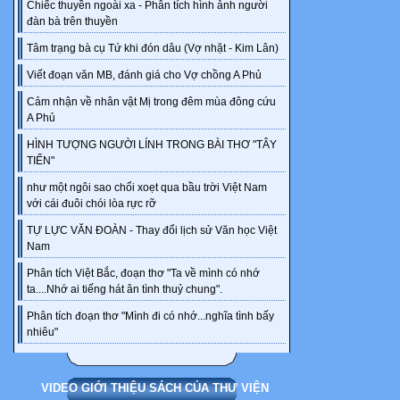
Chiếc thuyền ngoài xa - Phân tích hình ảnh người
Chương 41: N
đàn bà trên thuyền
Chương 42: "A
Tâm trạng bà cụ Tứ khi đón dâu (Vợ nhặt - Kim Lân)
Chương 43: Tạ
Viết đoạn văn MB, đánh giá cho Vợ chồng A Phủ
Chương 44: An
Cảm nhận về nhân vật Mị trong đêm mùa đông cứu
Chương 45:
A Phủ
Chương 46: T
HÌNH TƯỢNG NGƯỜI LÍNH TRONG BÀI THƠ "TÂY
Chương 47: 
TIẾN"
Chương 48: 
như một ngôi sao chổi xoẹt qua bầu trời Việt Nam
Chương 49: "
với cái đuôi chói lòa rực rỡ
Chương 50: N
TỰ LỰC VĂN ĐOÀN - Thay đổi lịch sử Văn học Việt
Chương 51: [N
Nam
Chương 52: [N
Phân tích Việt Bắc, đoạn thơ "Ta về mình có nhớ
ta....Nhớ ai tiếng hát ân tình thuỷ chung".
BỘ TAM SIÊ
Phân tích đoạn thơ "Mình đi có nhớ...nghĩa tình bấy
YuuCoo_BT
nhiêu"
www.dtv-ebo
Chương 1-1: 
VIDEO GIỚI THIỆU SÁCH CỦA THƯ VIỆN
♔♔♚♚♔♔♚