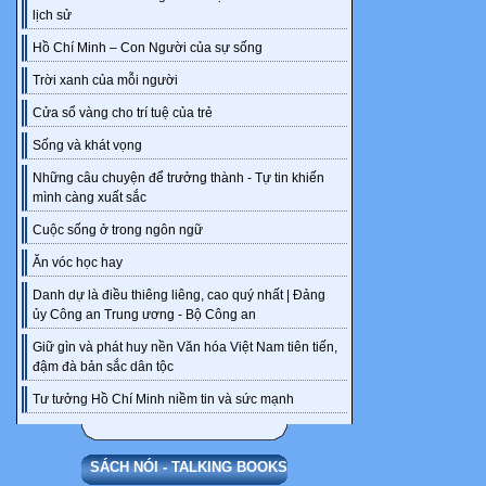
màu hồng nhạt
lịch sử
Trần Quốc Huy
Hồ Chí Minh – Con Người của sự sống
an ninh, Anh 
Karate, chuyê
Trời xanh của mỗi người
296/300 (IQ m
Cửa sổ vàng cho trí tuệ của trẻ
☆☆★★☆☆★
Sống và khát vọng
Những câu chuyện để trưởng thành - Tự tin khiến
(Hắn) *Ken* P
mình càng xuất sắc
như giấy vụn 
Cuộc sống ở trong ngôn ngữ
đen cộng thê
quyến rũ. Là 
Ăn vóc học hay
nhất thế giới 
Danh dự là điều thiêng liêng, cao quý nhất | Đảng
Demon nổi tiế
ủy Công an Trung ương - Bộ Công an
cả các loại v
Giữ gìn và phát huy nền Văn hóa Việt Nam tiên tiến,
*Kai* Trương 
đậm đà bản sắc dân tộc
có lúc rất đá
Tư tưởng Hồ Chí Minh niềm tin và sức mạnh
đôi mắt màu x
ấm áp. Là thi
SÁCH NÓI - TALKING BOOKS
đứng thứ 5 cả