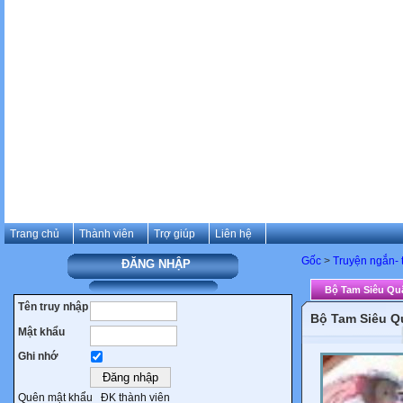
Trang chủ
Thành viên
Trợ giúp
Liên hệ
Gốc
>
Truyện ngắn- 
ĐĂNG NHẬP
Bộ Tam Siêu Qu
Tên truy nhập
Bộ Tam Siêu Q
Mật khẩu
Ghi nhớ
Quên mật khẩu
ĐK thành viên