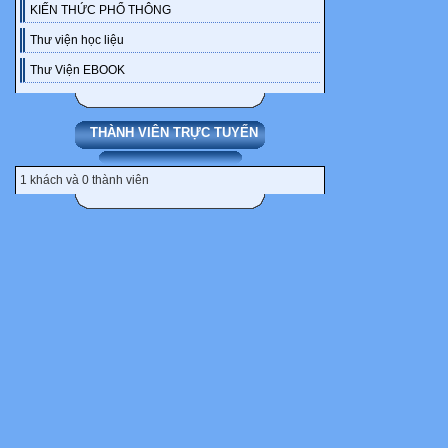
Nam???
KIẾN THỨC PHỔ THÔNG
-Ngày mai....
Thư viện học liệu
↭↭↭↭Loadi
Thư Viện EBOOK
Reng.. reng..r
Tiếng đồng hồ
nền nhà mát lạ
THÀNH VIÊN TRỰC TUYẾN
Nó xuống giư
lại nhan sắc.
1 khách và 0 thành viên
chiếc áo thun 
manh (híhí:“>
Nó mang đôi 
che bớt bởi c
lùng. Nó bắt 
để chờ Lam h
chiếc váy lưn
Lam thắt kiểu
kém gì nó, nh
3phân. Mái t
trông rất ngh