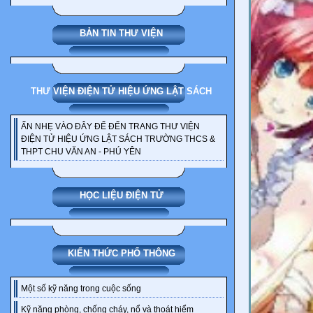
BẢN TIN THƯ VIỆN
THƯ VIỆN ĐIỆN TỬ HIỆU ỨNG LẬT SÁCH
ẤN NHẸ VÀO ĐÂY ĐỂ ĐẾN TRANG THƯ VIỆN
ĐIỆN TỬ HIỆU ỨNG LẬT SÁCH TRƯỜNG THCS &
THPT CHU VĂN AN - PHÚ YÊN
HỌC LIỆU ĐIỆN TỬ
KIẾN THỨC PHỔ THÔNG
Một số kỹ năng trong cuộc sống
Kỹ năng phòng, chống cháy, nổ và thoát hiểm