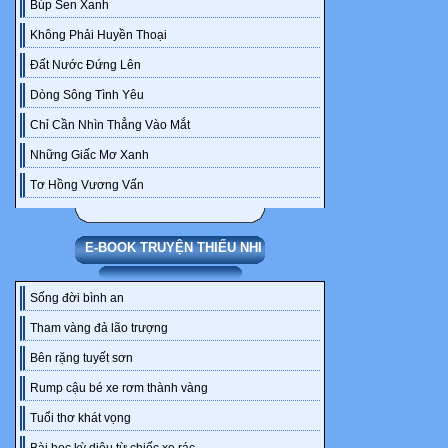
Búp Sen Xanh
nói trầm ấm c
Không Phải Huyền Thoại
lớn.
Bên trong căn
Đất Nước Đứng Lên
trên chiếc gi
Dòng Sông Tình Yêu
trời xanh, mâ
Chỉ Cần Nhìn Thẳng Vào Mắt
phết!:3) Bước 
Những Giấc Mơ Xanh
xu,mắt nhắm 
bước ra với 
Tơ Hồng Vương Vấn
được nó xoã 
-Bác Trịnh, b
E-BOOK TRUYỆN THIẾU NHI
-À, ông bà chủ
điều đó ạ.-bác
Sống đời bình an
-Căn dặn? Điề
-Ông bà bảo c
Tham vàng đả lão trượng
nữa nếu ko sẽ
Bên rặng tuyết sơn
hiền.
Rump cậu bé xe rơm thành vàng
-What!?? Hazz
Tuổi thơ khát vọng
mặt, bí xị-thư