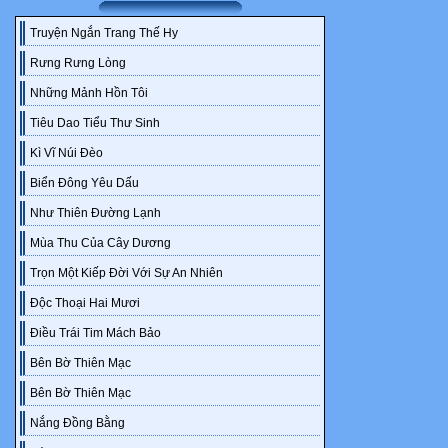
Demon, đai đ
IQ:297/300
Truyện Ngắn Trang Thế Hy
*Kun* Lê Đoàn
Rưng Rưng Lòng
hiệu thay bồ 
Những Mảnh Hồn Tôi
lung linh với
Tiêu Dao Tiểu Thư Sinh
Lê Đoàn Tuấn 
cậu 3 của ba
Kì Vĩ Núi Đèo
độc dược hạ s
Biển Đông Yêu Dấu
♡♡♡♥♥♥♡♡
Như Thiên Đường Lạnh
M.n nhớ đón đ
Mùa Thu Của Cây Dương
BỘ TAM SIÊ
Trọn Một Kiếp Đời Với Sự An Nhiên
YuuCoo_BT
Độc Thoại Hai Mươi
www.dtv-ebo
Điều Trái Tim Mách Bảo
Chương 1-2: 
Bên Bờ Thiên Mạc
Ảnh mang tính
﹏﹏﹏﹏Loa
Bên Bờ Thiên Mạc
↭↭↭6h30' t
Nắng Đồng Bằng
-Tiểu thư, đến