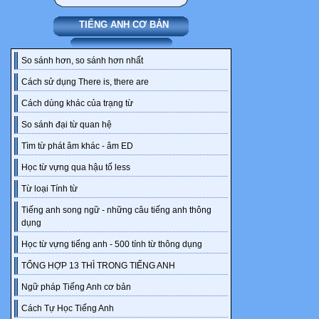
-Thì sao mậy
-Thì 3 đứa mì
TIẾNG ANH CƠ BẢN
Việt Nam chun
-Vậy là....2 đứ
So sánh hơn, so sánh hơn nhất
-Cũng bị ba m
Cách sử dụng There is, there are
Anh cười,đồn
Cách dùng khác của trạng từ
So sánh đại từ quan hệ
-A, hết cô đơ
ửng lên trông
Tìm từ phát âm khác - âm ED
﹏﹏﹏﹏﹏﹏
Học từ vựng qua hậu tố less
Từ loại Tính từ
BỘ TAM SIÊ
Tiếng anh song ngữ - những câu tiếng anh thông
YuuCoo_BT
dụng
www.dtv-ebo
Học từ vựng tiếng anh - 500 tính từ thông dụng
Chương 2: Về
Hình ảnh man
TỔNG HỢP 13 THÌ TRONG TIẾNG ANH
♔♔♚♚♔♔♚
Ngữ pháp Tiếng Anh cơ bản
Vào 1 ngày đẹ
Cách Tự Học Tiếng Anh
nguy nga,lộng 