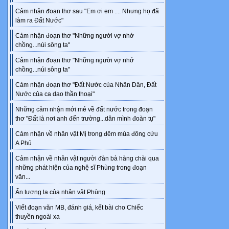
Chương 22: L
Cảm nhận đoạn thơ sau "Em ơi em .... Nhưng họ đã
Chương 23: G
làm ra Đất Nước"
Chương 24: T
Cảm nhận đoạn thơ "Những người vợ nhớ
Chương 25: Tr
chồng...núi sông ta"
Chương 26: Ph
Cảm nhận đoạn thơ "Những người vợ nhớ
Chương 27: "Xi
chồng...núi sông ta"
Chương 28: T
Cảm nhận đoạn thơ "Đất Nước của Nhân Dân, Đất
Chương 29: N
Nước của ca dao thần thoại"
Chương 30: C
Những cảm nhận mới mẻ về đất nước trong đoạn
Chương 31: Va
thơ "Đất là nơi anh đến trường...dân mình đoàn tụ"
Chương 32: Bạ
Cảm nhận về nhân vật Mị trong đêm mùa đông cứu
Chương 33: 
A Phủ
Chương 34: K
Cảm nhận về nhân vật người đàn bà hàng chài qua
Chương 35: 
những phát hiện của nghệ sĩ Phùng trong đoạn
Chương 36: N
văn...
Chương 37: H
Ấn tượng lạ của nhân vật Phùng
Chương 38: Qu
Viết đoạn văn MB, đánh giá, kết bài cho Chiếc
Chương 39: Bí
thuyền ngoài xa
Chương 40: Kh