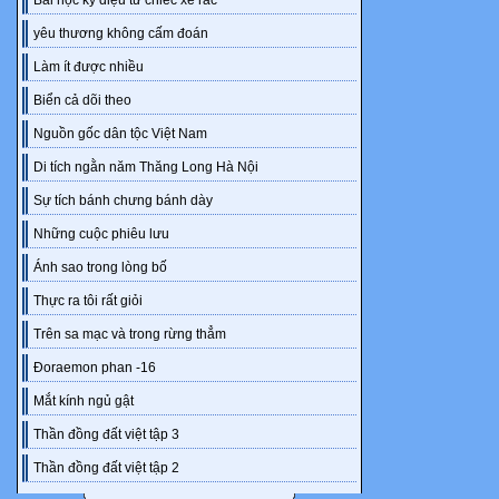
Bài học kỳ diệu từ chiếc xe rác
Vừa ra khỏi c
yêu thương không cấm đoán
xuống xe nó b
Làm ít được nhiều
-Hey, hello Ki
Biển cả dõi theo
-oh, Kill.-Min
-Hai đứa bây 
Nguồn gốc dân tộc Việt Nam
nhẹ 2 bên má
Di tích ngằn năm Thăng Long Hà Nội
-Ờ,mà sao mặ
Sự tích bánh chưng bánh dày
cười,hỏi
Những cuộc phiêu lưu
-Lên lớp đi t
bắt thì toi.-n
Ánh sao trong lòng bố
-Rồi, mày kể 
Thực ra tôi rất giỏi
lầy!!-Lam cườ
Trên sa mạc và trong rừng thẳm
-Chuyện là th
Đoraemon phan -16
-Hả.........h
-Hai đứa bây 
Mắt kính ngủ gật
bé bỏng của 2
Thần đồng đất việt tập 3
-À, ờm, xin lỗ
Thần đồng đất việt tập 2
chứ chuyện đó