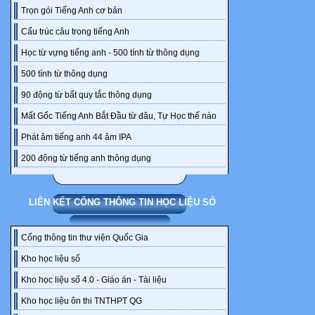
Trọn gói Tiếng Anh cơ bản
là....MẸ của n
-Nguyễn Ngọc
Cấu trúc câu trong tiếng Anh
long trời lở đ
Học từ vựng tiếng anh - 500 tính từ thông dụng
như hơi quá:
500 tính từ thông dụng
trên chín tần
90 động từ bất quy tắc thông dụng
-Sao mà um x
-Không có bác
Mất Gốc Tiếng Anh Bắt Đầu từ đâu, Tự Học thế nào
với ba mẹ. N
Phát âm tiếng anh 44 âm IPA
-Chuyện gì v
200 động từ tiếng anh thông dụng
-Ngày hôm qua
tại trường đú
-Vâng ạ.-nó n
LIÊN KẾT CỔNG THÔNG TIN HỌC LIỆU SỐ
-Bác Trịnh ko
-Có ạ! Nhưng
Cổng thông tin thư viện Quốc Gia
được,con sẽ 
Kho học liệu số
-Con chắc ch
Kho học liệu số 4.0 - Giáo án - Tài liệu
-Con chắc ch
Kho học liệu ôn thi TNTHPT QG