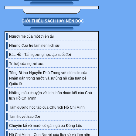
(Nó) *Kill* 
cần chỉnh,16
khiến bao cô 
GIỚI THIỆU SÁCH HAY NÊN ĐỌC
nâu đen tự nh
Nguyễn Nhật M
Người mẹ của một thiên tài
nó còn là chị
Những đứa trẻ làm nên lịch sử
bang hùng mạn
Bác Hồ - Tấm gương học tập suốt đời
dụng thành th
*Elie* Vũ Hoà
Trí tuệ của người xưa
nhưng chửng 
Tổng Bí thư Nguyễn Phú Trọng với niềm tin của
vệ nó, cao 1m
Nhân dân trong nước và sự ủng hộ của bạn bè
Quốc tế
veo màu ngọc 
của Vũ Hoàng 
Những mẩu chuyện về tinh thần đoàn kết của Chủ
tịch Hồ Chí Minh
dựng, địa ốc,
Karate, Taekw
Tấm gương học tập của Chủ tịch Hồ Chí Minh
*Hanna* Trần
Tâm huyết trao đời
tính tình là 
Chuyện kể về mười cô gái ngã ba Đồng Lộc
1m73, sở hữu 
Hồ Chí Minh – Con Người của lịch sử và làm nên